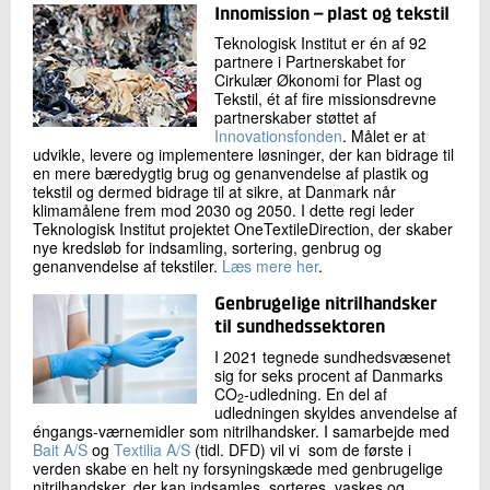
Innomission – plast og tekstil
Teknologisk Institut er én af 92
partnere i Partnerskabet for
Cirkulær Økonomi for Plast og
Tekstil, ét af fire missionsdrevne
partnerskaber støttet af
Innovationsfonden
. Målet er at
udvikle, levere og implementere løsninger, der kan bidrage til
en mere bæredygtig brug og genanvendelse af plastik og
tekstil og dermed bidrage til at sikre, at Danmark når
klimamålene frem mod 2030 og 2050. I dette regi leder
Teknologisk Institut projektet OneTextileDirection, der skaber
nye kredsløb for indsamling, sortering, genbrug og
genanvendelse af tekstiler.
Læs mere her
.
Genbrugelige nitrilhandsker
til sundhedssektoren
I 2021 tegnede sundhedsvæsenet
sig for seks procent af Danmarks
CO
-udledning. En del af
2
udledningen skyldes anvendelse af
éngangs-værnemidler som nitrilhandsker. I samarbejde med
Bait A/S
og
Textilia A/S
(tidl. DFD) vil vi som de første i
verden skabe en helt ny forsyningskæde med genbrugelige
nitrilhandsker, der kan indsamles, sorteres, vaskes og