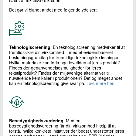
tværs af tekstilværdikæden.
Det gør vi blandt andet med følgende ydelser:
Teknologiscreening.
En teknologiscreening medvirker til at
fremtidssikre din virksomhed – med et evidensbaseret
beslutningsgrundlag for fremtidige teknologiske løsninger.
Hvilke materialer kan forlænge levetiden af jeres produkt?
Findes der genanvendelsesmuligheder for jeres
tekstilprodukt? Findes der miljøvenlige alternativer til
nuværende kemikalier i produktionen? Det og meget andet
kan en teknologiscreening give svar på.
Læs mere her
.
Bæredygtighedsvurdering
. Med en
bæredygtighedsvurdering får din virksomhed hjælp til at
forstå, hvilke konkrete initiativer der bedst understøtter jeres
grønne ambitioner – også set i relation til EPR (udvidet