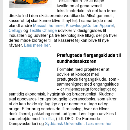
Tekstilindustri” er at højne
kvaliteten af genanvendt
tekstilmateriale, så det kan føres
direkte ind i den eksisterende værdikæde. Altså gammelt,
kasseret tøj skal kunne blive til nyt tøj. I samarbejde med
blandt andre
Mascot
,
hummel
,
KnowledgeCotton Apparel
,
Cellugy
og
Textile Change
udvikler vi designguides til
industrien og udvikler på tre teknologiske tiltag, der på hver
deres måde bidrager til, at kasseret tøj kan blive til nye
råvarer.
Læs mere her
.
Præfugtede flergangsklude til
sundhedssektoren
Formålet med projektet er at
udvikle et koncept med
præfugtede flergangsklude, som -
sammenlignet med engangsklude
– er miljømæssigt fordelagtigt og
samtidig økonomisk, hygiejnisk og brugervenligt. Kludene
skal opbevares i en genbrugelig leveranceboks, som sikrer,
at de kan holde sig fugtige og er nemme at tage ud og
bruge. Efter brug sendes de til rensning, hvor de bliver
desinficeret, pakket og sendt ud igen. Løsningen udvikles i
samarbejde med
Textilia
, (tidl. DFD, De Forenede
Dampvaskerier) og
Syddansk Universitet
.
Læs mere her
.