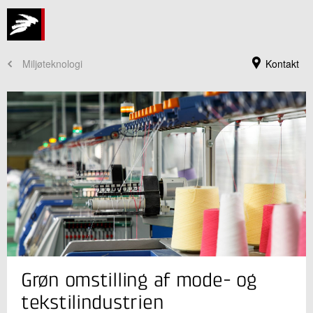
Miljøteknologi
Kontakt
Jeg er din kontaktperson
Grøn omstilling af mode- og
Julie Brender Trads
Forretningsleder, ph.d.
tekstilindustrien
Cirkulære Ressourcer