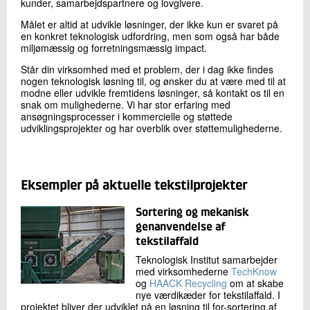
kunder, samarbejdspartnere og lovgivere.
Målet er altid at udvikle løsninger, der ikke kun er svaret på
en konkret teknologisk udfordring, men som også har både
miljømæssig og forretningsmæssig impact.
Står din virksomhed med et problem, der i dag ikke findes
nogen teknologisk løsning til, og ønsker du at være med til at
modne eller udvikle fremtidens løsninger, så kontakt os til en
snak om mulighederne. Vi har stor erfaring med
ansøgningsprocesser i kommercielle og støttede
udviklingsprojekter og har overblik over støttemulighederne.
Eksempler på aktuelle tekstilprojekter
Sortering og mekanisk
genanvendelse af
tekstilaffald
Teknologisk Institut samarbejder
med virksomhederne
TechKnow
og
HAACK Recycling
om at skabe
nye værdikæder for tekstilaffald. I
projektet bliver der udviklet på en løsning til for-sortering af