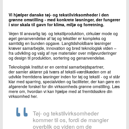
+45 72 20 36 71
Send e-mail
Vi hjælper danske tøj- og tekstilvirksomheder i den
grønne omstilling - med konkrete løsninger, der fungerer
i stor skala til gavn for klima, miljø og forretning.
Skriv til mig
Vejen til ansvarlig tøj- og tekstilproduktion, cirkulær mode og
øget genanvendelse af tøj og tekstiler er kompleks og
samtidig en bunden opgave. Langtidsholdbare løsninger
kræver samarbejde, innovation og bred teknologisk viden –
fra udvikling og valg af nye materialer over miljøvurderinger
og design til produktion, sortering og genanvendelse.
Teknologisk Institut er en central samarbejdspartner,
der samler aktører på tværs af tekstil-værdikæden om at
udvikle fremtidens løsninger inden for tøj og tekstil - og vi står
klar med sparring, specialviden og faciliteter, der kan gøre en
afgørende forskel for din virksomheds grønne omstilling. Læs
Send
mere om, hvordan vi kan hjælpe med at fremtidssikre din
virksomhed her.
Tøj- og tekstilvirksomheder
kommer til os, fordi de mangler
overblik og viden om de