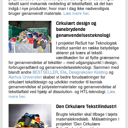
tekstil samt mekanisk neddeling af tekstilaffald, så det kan
indgå i nye produkter, hvor man i dag ikke nødvendigvis
bruger genanvendt materiale.
Læs mere her
.
Cirkulært design og
banebrydende
genanvendelsesteknologi
I projektet ReSuit har Teknologisk
Institut samlet en række betydelige
aktører på tværs af tekstil-
værdikæden for at flytte grænserne
for genanvendelse af tekstiler – med udgangspunkt i design,
forbrugeradfærd og genanvendelsesteknologi. Sammen med
blandt andre
BESTSELLER
,
Elis
,
Designskolen Kolding
og
Aarhus Universitet
skaber vi bedre forudsætninger for
cirkulært tekstildesign og udvikler metoder til kemisk
genanvendelse af polyestermaterialer og genanvendelse af
tekstilaffald ved hjælp af dissolution- og HTL-teknologi.
Læs
mere her
.
Den Cirkulære Tekstilindustri
Brugte tekstiler skal tilbage i tøjets
materialekredsløb. Målsætningen i
projektet ”Den Cirkulære