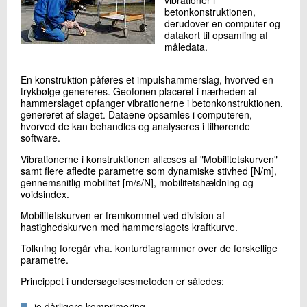
+45 72 20 33 16
betonkonstruktionen,
derudover en computer og
Send e-mail
datakort til opsamling af
måledata.
Skriv til mig
En konstruktion påføres et impulshammerslag, hvorved en
trykbølge genereres. Geofonen placeret i nærheden af
hammerslaget opfanger vibrationerne i betonkonstruktionen,
genereret af slaget. Dataene opsamles i computeren,
hvorved de kan behandles og analyseres i tilhørende
software.
Vibrationerne i konstruktionen aflæses af "Mobilitetskurven"
samt flere afledte parametre som dynamiske stivhed [N/m],
gennemsnitlig mobilitet [m/s/N], mobilitetshældning og
voidsindex.
Send
Mobilitetskurven er fremkommet ved division af
hastighedskurven med hammerslagets kraftkurve.
Tolkning foregår vha. konturdiagrammer over de forskellige
parametre.
Princippet i undersøgelsesmetoden er således:
jo dårligere komprimering