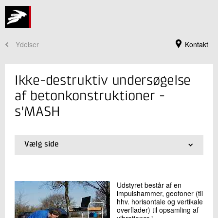
Ydelser
Kontakt
Ikke-destruktiv undersøgelse
af betonkonstruktioner -
s'MASH
Vælg side
01.
Udstyr
02.
Nye betonkonstruktioner
03.
Eksisterende betonkonstruktioner
Jeg er din kontaktperson
Udstyret består af en
04.
s'MASH
impulshammer, geofoner (til
Jesper Stærke Clausen
05.
Impact-Echo
hhv. horisontale og vertikale
Faglig leder
overflader) til opsamling af
Beton
vibrationer i