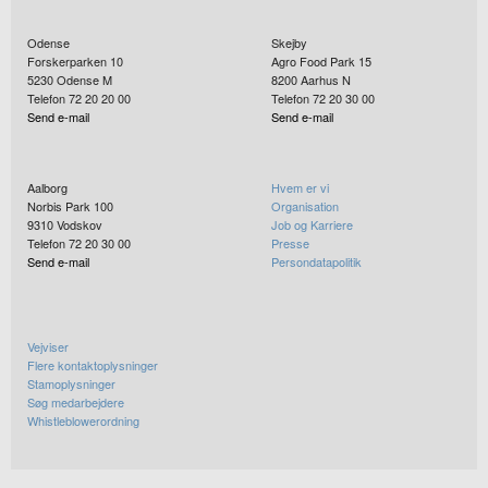
Odense
Skejby
Forskerparken 10
Agro Food Park 15
5230
Odense M
8200
Aarhus N
Telefon 72 20 20 00
Telefon 72 20 30 00
Send e-mail
Send e-mail
Aalborg
Hvem er vi
Norbis Park 100
Organisation
9310
Vodskov
Job og Karriere
Telefon 72 20 30 00
Presse
Send e-mail
Persondatapolitik
Vejviser
Flere kontaktoplysninger
Stamoplysninger
Søg medarbejdere
Whistleblowerordning