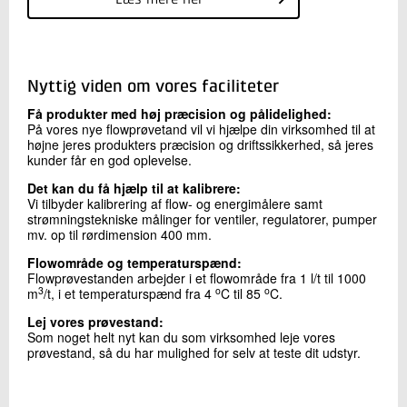
Læs mere her
Nyttig viden om vores faciliteter
Få produkter med høj præcision og pålidelighed:
På vores nye flowprøvetand vil vi hjælpe din virksomhed til at
højne jeres produkters præcision og driftssikkerhed, så jeres
kunder får en god oplevelse.
Det kan du få hjælp til at kalibrere:
Vi tilbyder kalibrering af flow- og energimålere samt
strømningstekniske målinger for ventiler, regulatorer, pumper
mv. op til rørdimension 400 mm.
Flowområde og temperaturspænd:
Flowprøvestanden arbejder i et flowområde fra 1 l/t til 1000
3
o
o
m
/t, i et temperaturspænd fra 4
C til 85
C.
Lej vores prøvestand:
Som noget helt nyt kan du som virksomhed leje vores
prøvestand, så du har mulighed for selv at teste dit udstyr.