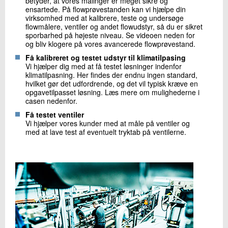
betyder, at vores målinger er meget sikre og
ensartede. På flowprøvestanden kan vi hjælpe din
virksomhed med at kalibrere, teste og undersøge
flowmålere, ventiler og andet flowudstyr, så du er sikret
sporbarhed på højeste niveau. Se videoen neden for
og bliv klogere på vores avancerede flowprøvestand.
Få kalibreret og testet udstyr til klimatilpasing
Vi hjælper dig med at få testet løsninger indenfor
klimatilpasning. Her findes der endnu ingen standard,
hvilket gør det udfordrende, og det vil typisk kræve en
opgavetilpasset løsning. Læs mere om mulighederne i
casen nedenfor.
Få testet ventiler
Vi hjælper vores kunder med at måle på ventiler og
med at lave test af eventuelt tryktab på ventilerne.