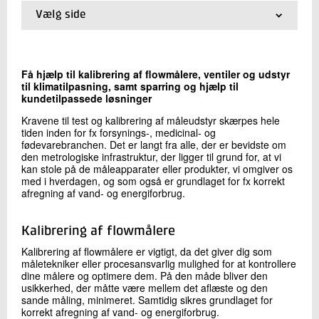
+45 72 20 12 23
Vælg side
Send e-mail
01.
Forside
02.
Erfagruppe for flow og flowmåling –
Tilmeldingsside
Få hjælp til kalibrering af flowmålere, ventiler og udstyr
Skriv til mig
til klimatilpasning, samt sparring og hjælp til
kundetilpassede løsninger
Kravene til test og kalibrering af måleudstyr skærpes hele
tiden inden for fx forsynings-, medicinal- og
fødevarebranchen. Det er langt fra alle, der er bevidste om
den metrologiske infrastruktur, der ligger til grund for, at vi
kan stole på de måleapparater eller produkter, vi omgiver os
med i hverdagen, og som også er grundlaget for fx korrekt
afregning af vand- og energiforbrug.
Send
Kalibrering af flowmålere
Kalibrering af flowmålere er vigtigt, da det giver dig som
måletekniker eller procesansvarlig mulighed for at kontrollere
dine målere og optimere dem. På den måde bliver den
usikkerhed, der måtte være mellem det aflæste og den
sande måling, minimeret. Samtidig sikres grundlaget for
korrekt afregning af vand- og energiforbrug.