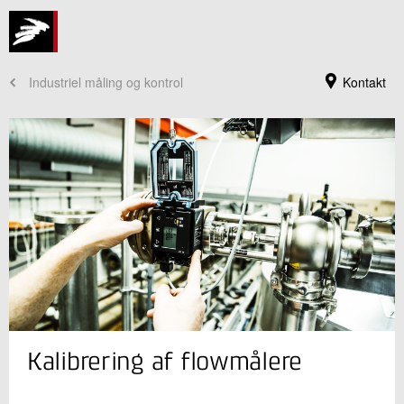
Industriel måling og kontrol
Kontakt
Jeg er din kontaktperson
Kalibrering af flowmålere
Tonni Olsen
Måletekniker
Installation og Kalibrering