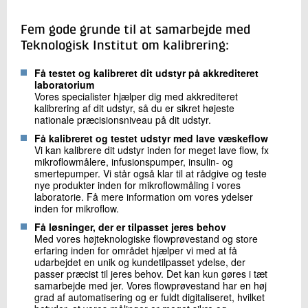
Fem gode grunde til at samarbejde med
Teknologisk Institut om kalibrering:
Få testet og kalibreret dit udstyr på akkrediteret
laboratorium
Vores specialister hjælper dig med akkrediteret
kalibrering af dit udstyr, så du er sikret højeste
nationale præcisionsniveau på dit udstyr.
Få kalibreret og testet udstyr med lave væskeflow
Vi kan kalibrere dit udstyr inden for meget lave flow, fx
mikroflowmålere, infusionspumper, insulin- og
smertepumper. Vi står også klar til at rådgive og teste
nye produkter inden for mikroflowmåling i vores
laboratorie. Få mere information om vores ydelser
inden for mikroflow.
Få løsninger, der er tilpasset jeres behov
Med vores højteknologiske flowprøvestand og store
erfaring inden for området hjælper vi med at få
udarbejdet en unik og kundetilpasset ydelse, der
passer præcist til jeres behov. Det kan kun gøres i tæt
samarbejde med jer. Vores flowprøvestand har en høj
grad af automatisering og er fuldt digitaliseret, hvilket