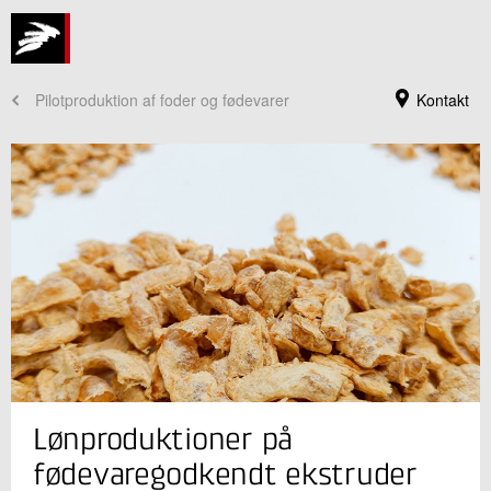
Pilotproduktion af foder og fødevarer
Kontakt
Jeg er din kontaktperson
Lønproduktioner på
Christian Høj
Teknisk konsulent
fødevaregodkendt ekstruder
Fødevareteknologi