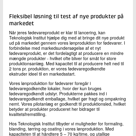
+45 72 20 21 86
Send e-mail
Fleksibel løsning til test af nye produkter på
markedet
Skriv til mig
Når jeres fødevareprodukt er klar til lancering, kan
Teknologisk Institut hjælpe dig med at bringe dit nye produkt
ud på markedet gennem vores lønproduktion for fødevarer. I
forbindelse med markedsundersøgelse af et nyt
fødevareprodukt, er det fordelagtigt at producere en mindre
mængde produkter - hvilket ofte bliver for småt for store
produktionsanlæg. Med kapacitet til at producere helt ned til
2 tons pr. produktion, er vores fødevaregodkendte
ekstruder ideel til en markedsstart.
Vores lønproduktion for fødevarer foregår i
fødevaregodkendte lokaler, hvor der kun bruges
Send
fødevaregodkendt udstyr. Produkterne pakkes ind i
fødevaregodkendt emballage, hvilket gør fragt og ompakning
nemt. Vores pilotanlæg er godkendt til produktionsled, hvilket
betyder at produkter produceret her bidrager til
kvalitetsfremstilling.
Hos Teknologisk Institut tilbyder vi muligheder for formaling,
blanding, tørring og coating i vores lønproduktion. Med
kapaciteten til at håndtere 5 – 70 kg/time, og utallige