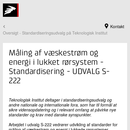
Kontakt
Oversigt - Standardiseringsudvalg på Teknologisk Institut
Måling af væskestrøm og
energi i lukket rørsystem -
Standardisering - UDVALG S-
222
Teknologisk Institut deltager i standardiseringsudvalg og
andre nationale og internationale fora, som har til formål at
sikre vidensopdatering og i relevant omfang at påvirke nye
Jeg er din kontaktperson
standarder og krav med danske synspunkter.
Torben Vonsild
Arbejdet i udvalg S-222 vedrører udvikling af standarder for
Centerchef
måling af væskestrøm og energi i lukkede rørsystemer.