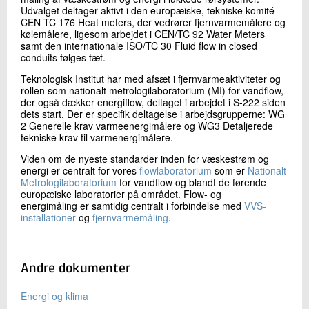
Installation og Kalibrering
Udvalget deltager aktivt i den europæiske, tekniske komité
+45 72 20 33 76
CEN TC 176 Heat meters, der vedrører fjernvarmemålere og
kølemålere, ligesom arbejdet i CEN/TC 92 Water Meters
Send e-mail
samt den internationale ISO/TC 30 Fluid flow in closed
conduits følges tæt.
Teknologisk Institut har med afsæt i fjernvarmeaktiviteter og
Skriv til mig
rollen som nationalt metrologilaboratorium (MI) for vandflow,
der også dækker energiflow, deltaget i arbejdet i S-222 siden
dets start. Der er specifik deltagelse i arbejdsgrupperne: WG
2 Generelle krav varmeenergimålere og WG3 Detaljerede
tekniske krav til varmenergimålere.
Viden om de nyeste standarder inden for væskestrøm og
energi er centralt for vores
flowlaboratorium
som er
Nationalt
Metrologilaboratorium
for vandflow og blandt de førende
europæiske laboratorier på området. Flow- og
energimåling er samtidig centralt i forbindelse med
VVS-
installationer
og
fjernvarmemåling
.
Send
Andre dokumenter
Energi og klima