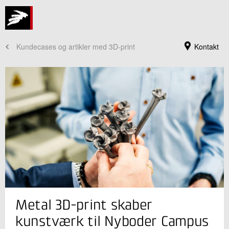
Kundecases og artikler med 3D-print
Kontakt
Jeg er din kontaktperson
Metal 3D-print skaber
Brian Lykke Christensen
Sektionsleder
kunstværk til Nyboder Campus
Industriel 3D print