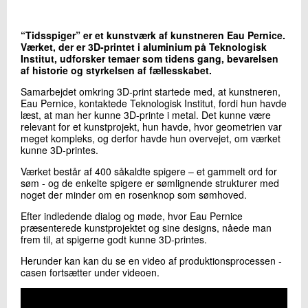
+45 72 20 20 58
Send e-mail
“Tidsspiger” er et kunstværk af kunstneren Eau Pernice.
LinkedIn
Værket, der er 3D-printet i aluminium på Teknologisk
Institut, udforsker temaer som tidens gang, bevarelsen
af historie og styrkelsen af fællesskabet.
Skriv til mig
Samarbejdet omkring 3D-print startede med, at kunstneren,
Eau Pernice, kontaktede Teknologisk Institut, fordi hun havde
læst, at man her kunne 3D-printe i metal. Det kunne være
relevant for et kunstprojekt, hun havde, hvor geometrien var
meget kompleks, og derfor havde hun overvejet, om værket
kunne 3D-printes.
Værket består af 400 såkaldte spigere – et gammelt ord for
søm - og de enkelte spigere er sømlignende strukturer med
noget der minder om en rosenknop som sømhoved.
Efter indledende dialog og møde, hvor Eau Pernice
Send
præsenterede kunstprojektet og sine designs, nåede man
frem til, at spigerne godt kunne 3D-printes.
Herunder kan kan du se en video af produktionsprocessen -
casen fortsætter under videoen.