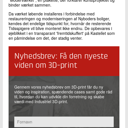
binder værket sammen.
Da værket løbende installeres i forbindelse med
restaureringen og moderniseringen af Nyboders boliger,
kendes det endelige tidspunkt for, hvornår de resterende
Tidsspigere vil blive monteret ikke endnu. De opbevares i
øjeblikket i en transparant 'fremtidskuffert' på Kastellet som
en påmindelse om det, der stadig venter.
Nyhedsbrev: Få den nyeste
viden om 3D-print
Gennem vores nyhedsbrev om 3D-print får du ny
viden og inspiration, spændende cases samt gode råd
til, hvordan du kan udvikle din forretning og skabe
værdi med Industriel 3D-print.