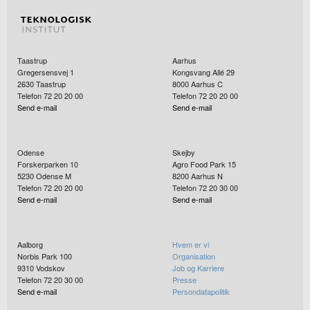
Taastrup
Aarhus
Gregersensvej 1
Kongsvang Allé 29
2630
Taastrup
8000
Aarhus C
Telefon 72 20 20 00
Telefon 72 20 20 00
Send e-mail
Send e-mail
Odense
Skejby
Forskerparken 10
Agro Food Park 15
5230
Odense M
8200
Aarhus N
Telefon 72 20 20 00
Telefon 72 20 30 00
Send e-mail
Send e-mail
Aalborg
Hvem er vi
Norbis Park 100
Organisation
9310
Vodskov
Job og Karriere
Telefon 72 20 30 00
Presse
Send e-mail
Persondatapolitik