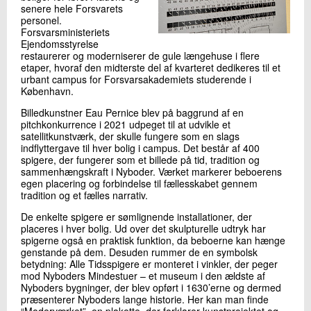
senere hele Forsvarets
personel.
Forsvarsministeriets
Ejendomsstyrelse
restaurerer og moderniserer de gule længehuse i flere
etaper, hvoraf den midterste del af kvarteret dedikeres til et
urbant campus for Forsvarsakademiets studerende i
København.
Billedkunstner Eau Pernice blev på baggrund af en
pitchkonkurrence i 2021 udpeget til at udvikle et
satellitkunstværk, der skulle fungere som en slags
indflyttergave til hver bolig i campus. Det består af 400
spigere, der fungerer som et billede på tid, tradition og
sammenhængskraft i Nyboder. Værket markerer beboerens
egen placering og forbindelse til fællesskabet gennem
tradition og et fælles narrativ.
De enkelte spigere er sømlignende installationer, der
placeres i hver bolig. Ud over det skulpturelle udtryk har
spigerne også en praktisk funktion, da beboerne kan hænge
genstande på dem. Desuden rummer de en symbolsk
betydning: Alle Tidsspigere er monteret i vinkler, der peger
mod Nyboders Mindestuer – et museum i den ældste af
Nyboders bygninger, der blev opført i 1630’erne og dermed
præsenterer Nyboders lange historie. Her kan man finde
“Moderværket”, en plakette, der forklarer kunstprojektet og