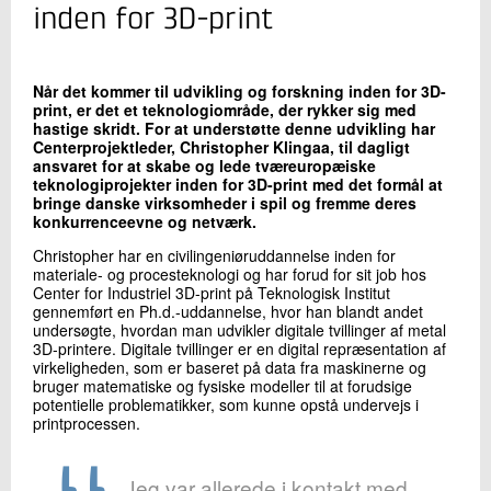
+45 72 20 16 66
inden for 3D-print
Send e-mail
Når det kommer til udvikling og forskning inden for 3D-
print, er det et teknologiområde, der rykker sig med
Skriv til mig
hastige skridt. For at understøtte denne udvikling har
Centerprojektleder, Christopher Klingaa,
til dagligt
ansvaret for at skabe og lede tværeuropæiske
teknologiprojekter inden for 3D-print med det formål at
bringe danske virksomheder i spil og fremme deres
konkurrenceevne og netværk.
Christopher har en civilingeniøruddannelse inden for
materiale- og procesteknologi og har forud for sit job hos
Center for Industriel 3D-print på Teknologisk Institut
gennemført en Ph.d.-uddannelse, hvor han blandt andet
undersøgte, hvordan man udvikler digitale tvillinger af metal
Send
3D-printere. Digitale tvillinger er en digital repræsentation af
virkeligheden, som er baseret på data fra maskinerne og
bruger matematiske og fysiske modeller til at forudsige
potentielle problematikker, som kunne opstå undervejs i
printprocessen.
Jeg var allerede i kontakt med