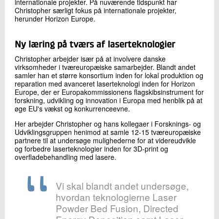
internationale projekter. På nuværende tidspunkt har
Christopher særligt fokus på internationale projekter,
herunder Horizon Europe.
Ny læring på tværs af laserteknologier
Christopher arbejder især på at involvere danske
virksomheder i tværeuropæiske samarbejder. Blandt andet
samler han et større konsortium inden for lokal produktion og
reparation med avanceret laserteknologi inden for Horizon
Europe, der er Europakommissionens flagskibsinstrument for
forskning, udvikling og innovation i Europa med henblik på at
øge EU's vækst og konkurrenceevne.
Her arbejder Christopher og hans kollegaer i Forsknings- og
Udviklingsgruppen henimod at samle 12-15 tværeuropæiske
partnere til at undersøge mulighederne for at videreudvikle
og forbedre laserteknologier inden for 3D-print og
overfladebehandling med lasere.
Vi skal blandt andet undersøge,
hvordan teknologierne Laser
Powder Bed Fusion, Directed