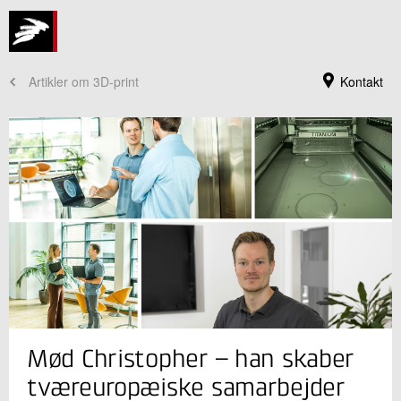
Artikler om 3D-print
Kontakt
Jeg er din kontaktperson
Mød Christopher – han skaber
Christopher Mark Klingaa
Projektchef
tværeuropæiske samarbejder
Forsvar og Beredskab Ledelse