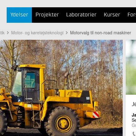
Ydelser
Projekter
Laboratorier
Kurser
For
tik
Motor- og køretøjsteknologi
Motorvalg til non-road maskiner
J
J
Se
G