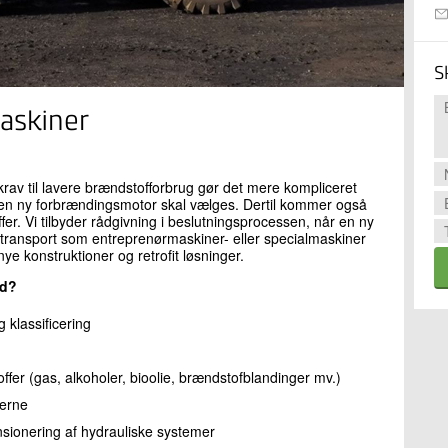
S
maskiner
 krav til lavere brændstofforbrug gør det mere kompliceret
r en ny forbrændingsmotor skal vælges. Dertil kommer også
er. Vi tilbyder rådgivning i beslutningsprocessen, når en ny
e transport som entreprenørmaskiner- eller specialmaskiner
ye konstruktioner og retrofit løsninger.
ed?
 klassificering
ffer (gas, alkoholer, bioolie, brændstofblandinger mv.)
serne
sionering af hydrauliske systemer