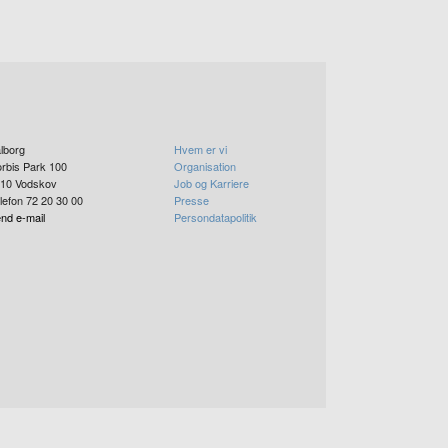
lborg
Hvem er vi
rbis Park 100
Organisation
10
Vodskov
Job og Karriere
lefon 72 20 30 00
Presse
nd e-mail
Persondatapolitik