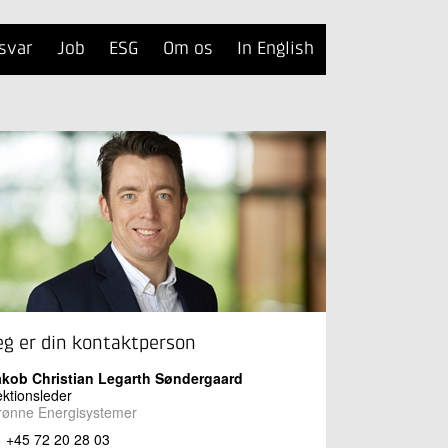
svar
Job
ESG
Om os
In English
eg er din kontaktperson
akob Christian Legarth Søndergaard
ktionsleder
rønne Energisystemer
+45 72 20 28 03