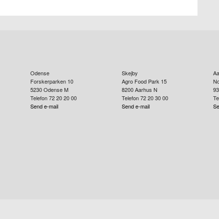
Odense
Skejby
Aa
Forskerparken 10
Agro Food Park 15
No
5230
Odense M
8200
Aarhus N
93
Telefon 72 20 20 00
Telefon 72 20 30 00
Te
Send e-mail
Send e-mail
Se