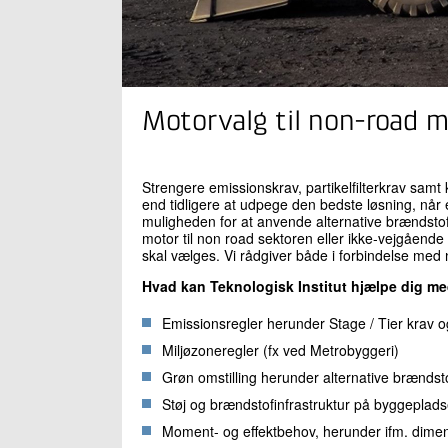
Motorvalg til non-road 
Strengere emissionskrav, partikelfilterkrav samt
end tidligere at udpege den bedste løsning, nå
muligheden for at anvende alternative brændstoff
motor til non road sektoren eller ikke-vejgåend
skal vælges. Vi rådgiver både i forbindelse med n
Hvad kan Teknologisk Institut hjælpe dig m
Emissionsregler herunder Stage / Tier krav og
Miljøzoneregler (fx ved Metrobyggeri)
Grøn omstilling herunder alternative brændsto
Støj og brændstofinfrastruktur på byggeplad
Moment- og effektbehov, herunder ifm. dimen