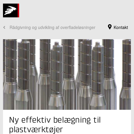
Rådgivning og udvikling af overfladeløsninger
Kontakt
Jeg er din kontaktperson
Ny effektiv belægning til
Henrik Horup Reitz
Forretningsleder, Civilingeniør
plastværktøjer
Tribologi