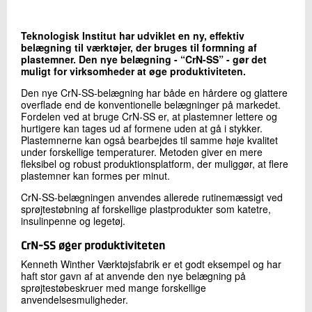
+45 72 20 15 48
Send e-mail
Teknologisk Institut har udviklet en ny, effektiv
belægning til værktøjer, der bruges til formning af
plastemner. Den nye belægning - “CrN-SS” - gør det
muligt for virksomheder at øge produktiviteten.
Skriv til mig
Den nye CrN-SS-belægning har både en hårdere og glattere
overflade end de konventionelle belægninger på markedet.
Fordelen ved at bruge CrN-SS er, at plastemner lettere og
hurtigere kan tages ud af formene uden at gå i stykker.
Plastemnerne kan også bearbejdes til samme høje kvalitet
under forskellige temperaturer. Metoden giver en mere
fleksibel og robust produktionsplatform, der muliggør, at flere
plastemner kan formes per minut.
CrN-SS-belægningen anvendes allerede rutinemæssigt ved
sprøjtestøbning af forskellige plastprodukter som katetre,
Send
insulinpenne og legetøj.
CrN-SS øger produktiviteten
Kenneth Winther Værktøjsfabrik er et godt eksempel og har
haft stor gavn af at anvende den nye belægning på
sprøjtestøbeskruer med mange forskellige
anvendelsesmuligheder.