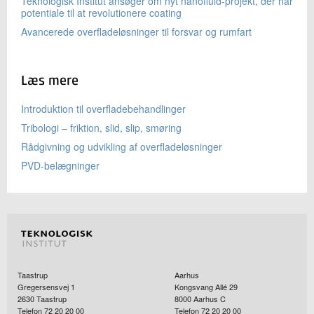
Teknologisk Institut ansøger om nyt nanofluid-projekt, der har
potentiale til at revolutionere coating
Avancerede overfladeløsninger til forsvar og rumfart
Læs mere
Introduktion til overfladebehandlinger
Tribologi – friktion, slid, slip, smøring
Rådgivning og udvikling af overfladeløsninger
PVD-belægninger
Taastrup
Aarhus
Gregersensvej 1
Kongsvang Allé 29
2630
Taastrup
8000
Aarhus C
Telefon 72 20 20 00
Telefon 72 20 20 00