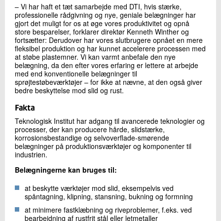
– Vi har haft et tæt samarbejde med DTI, hvis stærke,
professionelle rådgivning og nye, geniale belægninger har
gjort det muligt for os at øge vores produktivitet og opnå
store besparelser, forklarer direktør Kenneth Winther og
fortsætter: Derudover har vores slutbrugere opnået en mere
fleksibel produktion og har kunnet accelerere processen med
at støbe plastemner. Vi kan varmt anbefale den nye
belægning, da den efter vores erfaring er lettere at arbejde
med end konventionelle belægninger til
sprøjtestøbeværktøjer – for ikke at nævne, at den også giver
bedre beskyttelse mod slid og rust.
Fakta
Teknologisk Institut har adgang til avancerede teknologier og
processer, der kan producere hårde, slidstærke,
korrosionsbestandige og selvoverflade-smørende
belægninger på produktionsværktøjer og komponenter til
industrien.
Belægningerne kan bruges til:
at beskytte værktøjer mod slid, eksempelvis ved
spåntagning, klipning, stansning, bukning og formning
at minimere fastklæbning og riveproblemer, f.eks. ved
bearbejdning af rustfrit stål eller letmetaller