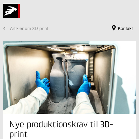
Artikler om 3D-print
Kontakt
Jeg er din kontaktperson
Nye produktionskrav til 3D-
Brian Lykke Christensen
Sektionsleder
print
Industriel 3D print