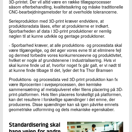
3D-printet. Der vil altid være en række tillægsprocesser
såsom efterbehandling, kvalitetssikring og måske traditionelle
CNC-bearbejdningsmetoder for at overholde tolerancerne.
Serieproduktion med 3D-print kræver endvidere, at
produktionsdata låses, efter at produkterne er indkørt.
Sporbarheden af data i 3D-print produktioner er nemlig
nøglen til at kunne udvikle og gentage produktioner.
- Sporbarhed kræver, at alle produktions- og procesdata skal
være tilgængelige, og det øger vores evne til at eliminere fejl
og dermed forbedre vores konkurrenceevne og produktivitet,
hvilket er nogle af grundstenene i industrialisering. Hvis vi
skal kunne finde ud af, hvorfor noget fx går galt, er vi nødt til
at kunne finde tilbage til det, lyder det fra Thor Bramsen
Produktions- og procesdata ved 3D-print produktion kan fx
være iltprocenten i svejseprocessen, den kemiske
sammensætning af metalpulveret eller filens placering på 3D-
print-platformen. Hvis filen placeres forskelligt på platformen,
kan det resultere i forskellige spændinger i det emne, der
produceres. Disse spændinger kan så igen påvirke emnets
geometriske udformning og dets mekaniske egenskaber.
Standardisering skal
bane vejen for andre