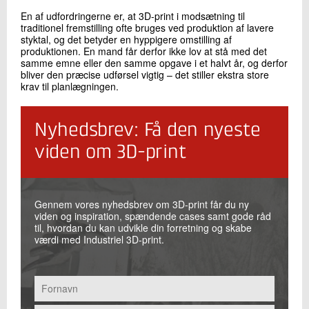
En af udfordringerne er, at 3D-print i modsætning til
traditionel fremstilling ofte bruges ved produktion af lavere
styktal, og det betyder en hyppigere omstilling af
produktionen. En mand får derfor ikke lov at stå med det
samme emne eller den samme opgave i et halvt år, og derfor
bliver den præcise udførsel vigtig – det stiller ekstra store
krav til planlægningen.
Nyhedsbrev: Få den nyeste
viden om 3D-print
Gennem vores nyhedsbrev om 3D-print får du ny
viden og inspiration, spændende cases samt gode råd
til, hvordan du kan udvikle din forretning og skabe
værdi med Industriel 3D-print.