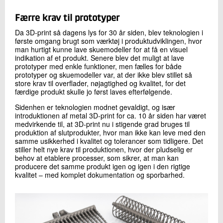
Færre krav til prototyper
Da 3D-print så dagens lys for 30 år siden, blev teknologien i
første omgang brugt som værktøj i produktudviklingen, hvor
man hurtigt kunne lave skuemodeller for at få en visuel
indikation af et produkt. Senere blev det muligt at lave
prototyper med enkle funktioner, men fælles for både
prototyper og skuemodeller var, at der ikke blev stillet så
store krav til overflader, nøjagtighed og kvalitet, for det
færdige produkt skulle jo først laves efterfølgende.
Sidenhen er teknologien modnet gevaldigt, og især
introduktionen af metal 3D-print for ca. 10 år siden har været
medvirkende til, at 3D-print nu i stigende grad bruges til
produktion af slutprodukter, hvor man ikke kan leve med den
samme usikkerhed i kvalitet og tolerancer som tidligere. Det
stiller helt nye krav til produktionen, hvor der pludselig er
behov at etablere processer, som sikrer, at man kan
producere det samme produkt igen og igen i den rigtige
kvalitet – med komplet dokumentation og sporbarhed.