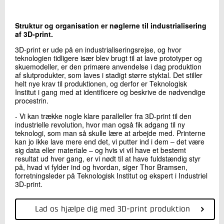
+45 72 20 20 58
Send e-mail
Struktur og organisation er nøglerne til industrialisering
LinkedIn
af 3D-print.
3D-print er ude på en industrialiseringsrejse, og hvor
teknologien tidligere især blev brugt til at lave prototyper og
Skriv til mig
skuemodeller, er den primære anvendelse i dag produktion
af slutprodukter, som laves i stadigt større styktal. Det stiller
helt nye krav til produktionen, og derfor er Teknologisk
Institut i gang med at identificere og beskrive de nødvendige
procestrin.
- Vi kan trække nogle klare paralleller fra 3D-print til den
industrielle revolution, hvor man også fik adgang til ny
teknologi, som man så skulle lære at arbejde med. Printerne
kan jo ikke lave mere end det, vi putter ind i dem – det være
sig data eller materiale – og hvis vi vil have et bestemt
resultat ud hver gang, er vi nødt til at have fuldstændig styr
Send
på, hvad vi fylder ind og hvordan, siger Thor Bramsen,
forretningsleder på Teknologisk Institut og ekspert i Industriel
3D-print.
Lad os hjælpe dig med 3D-print produktion