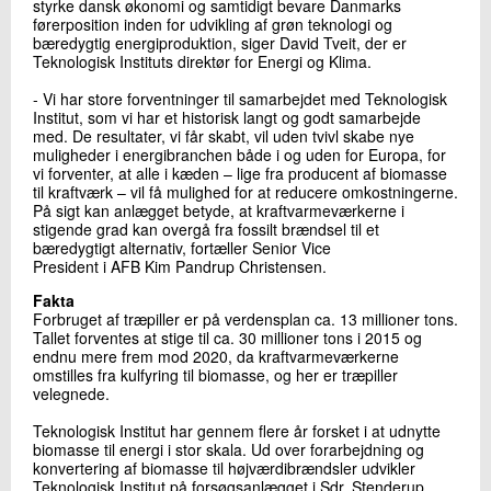
styrke dansk økonomi og samtidigt bevare Danmarks
førerposition inden for udvikling af grøn teknologi og
bæredygtig energiproduktion, siger David Tveit, der er
Teknologisk Instituts direktør for Energi og Klima.
- Vi har store forventninger til samarbejdet med Teknologisk
Institut, som vi har et historisk langt og godt samarbejde
med. De resultater, vi får skabt, vil uden tvivl skabe nye
muligheder i energibranchen både i og uden for Europa, for
vi forventer, at alle i kæden – lige fra producent af biomasse
til kraftværk – vil få mulighed for at reducere omkostningerne.
På sigt kan anlægget betyde, at kraftvarmeværkerne i
stigende grad kan overgå fra fossilt brændsel til et
bæredygtigt alternativ, fortæller Senior Vice
President i AFB Kim Pandrup Christensen.
Fakta
Forbruget af træpiller er på verdensplan ca. 13 millioner tons.
Tallet forventes at stige til ca. 30 millioner tons i 2015 og
endnu mere frem mod 2020, da kraftvarmeværkerne
omstilles fra kulfyring til biomasse, og her er træpiller
velegnede.
Teknologisk Institut har gennem flere år forsket i at udnytte
biomasse til energi i stor skala. Ud over forarbejdning og
konvertering af biomasse til højværdibrændsler udvikler
Teknologisk Institut på forsøgsanlægget i Sdr. Stenderup