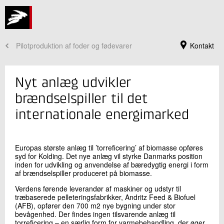
Pilotproduktion af foder og fødevarer
Kontakt
Nyt anlæg udvikler
brændselspiller til det
internationale energimarked
Europas største anlæg til ’torreficering’ af biomasse opføres
syd for Kolding. Det nye anlæg vil styrke Danmarks position
inden for udvikling og anvendelse af bæredygtig energi i form
af brændselspiller produceret på biomasse.
Jeg er din kontaktperson
Verdens førende leverandør af maskiner og udstyr til
træbaserede pelleteringsfabrikker, Andritz Feed & Biofuel
David Tveit
(AFB), opfører den 700 m2 nye bygning under stor
Direktør
bevågenhed. Der findes ingen tilsvarende anlæg til
Energi og Klima
torreficering – en særlig form for varmebehandling, der øger