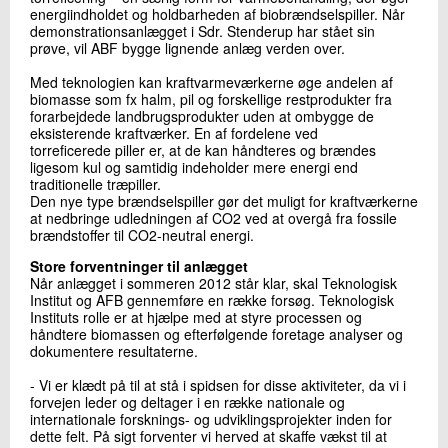
energiindholdet og holdbarheden af biobrændselspiller. Når
+45 72 20 32 43
demonstrationsanlægget i Sdr. Stenderup har stået sin
Send e-mail
prøve, vil ABF bygge lignende anlæg verden over.
Med teknologien kan kraftvarmeværkerne øge andelen af
biomasse som fx halm, pil og forskellige restprodukter fra
Skriv til mig
forarbejdede landbrugsprodukter uden at ombygge de
eksisterende kraftværker. En af fordelene ved
torreficerede piller er, at de kan håndteres og brændes
ligesom kul og samtidig indeholder mere energi end
traditionelle træpiller.
Den nye type brændselspiller gør det muligt for kraftværkerne
at nedbringe udledningen af CO2 ved at overgå fra fossile
brændstoffer til CO2-neutral energi.
Store forventninger til anlægget
Når anlægget i sommeren 2012 står klar, skal Teknologisk
Institut og AFB gennemføre en række forsøg. Teknologisk
Send
Instituts rolle er at hjælpe med at styre processen og
håndtere biomassen og efterfølgende foretage analyser og
dokumentere resultaterne.
- Vi er klædt på til at stå i spidsen for disse aktiviteter, da vi i
forvejen leder og deltager i en række nationale og
internationale forsknings- og udviklingsprojekter inden for
dette felt. På sigt forventer vi herved at skaffe vækst til at