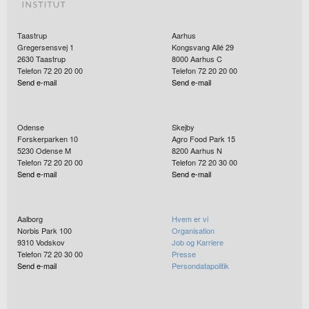
Taastrup
Aarhus
Gregersensvej 1
Kongsvang Allé 29
2630
Taastrup
8000
Aarhus C
Telefon 72 20 20 00
Telefon 72 20 20 00
Send e-mail
Send e-mail
Odense
Skejby
Forskerparken 10
Agro Food Park 15
5230
Odense M
8200
Aarhus N
Telefon 72 20 20 00
Telefon 72 20 30 00
Send e-mail
Send e-mail
Aalborg
Hvem er vi
Norbis Park 100
Organisation
9310
Vodskov
Job og Karriere
Telefon 72 20 30 00
Presse
Send e-mail
Persondatapolitik