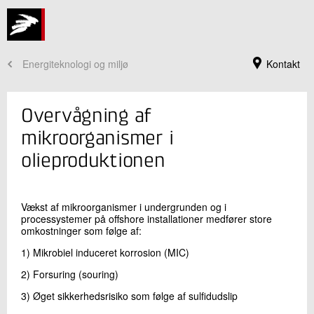
Energiteknologi og miljø
Kontakt
Overvågning af
mikroorganismer i
olieproduktionen
Vækst af mikroorganismer i undergrunden og i
processystemer på offshore installationer medfører store
omkostninger som følge af:
1) Mikrobiel induceret korrosion (MIC)
Jeg er din kontaktperson
2) Forsuring (souring)
Ketil Bernt Sørensen
Forretningsleder
3) Øget sikkerhedsrisiko som følge af sulfidudslip
Vandteknologi