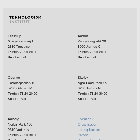
Taastrup
Aarhus
Gregersensvej 1
Kongsvang Allé 29
2630
Taastrup
8000
Aarhus C
Telefon 72 20 20 00
Telefon 72 20 20 00
Send e-mail
Send e-mail
Odense
Skejby
Forskerparken 10
Agro Food Park 15
5230
Odense M
8200
Aarhus N
Telefon 72 20 20 00
Telefon 72 20 30 00
Send e-mail
Send e-mail
Aalborg
Hvem er vi
Norbis Park 100
Organisation
9310
Vodskov
Job og Karriere
Telefon 72 20 30 00
Presse
Send e-mail
Persondatapolitik