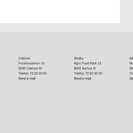
Odense
Skejby
Aa
Forskerparken 10
Agro Food Park 15
No
5230
Odense M
8200
Aarhus N
93
Telefon 72 20 20 00
Telefon 72 20 30 00
Te
Send e-mail
Send e-mail
Se