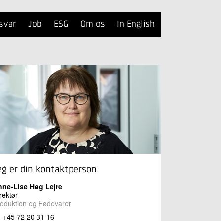
svar
Job
ESG
Om os
In English
eg er din kontaktperson
nne-Lise Høg Lejre
rektør
oduktion og Fødevarer
+45 72 20 31 16