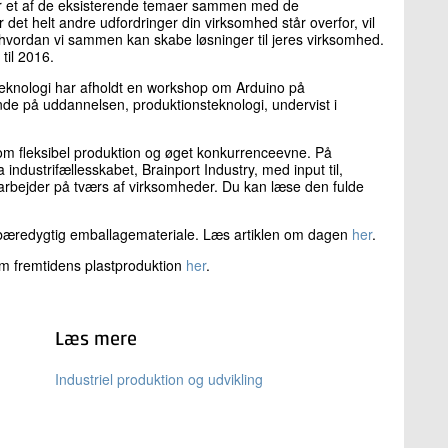
r et af de eksisterende temaer sammen med de
r det helt andre udfordringer din virksomhed står overfor, vil
, hvordan vi sammen kan skabe løsninger til jeres virksomhed.
til 2016.
eknologi har afholdt en workshop om Arduino på
de på uddannelsen, produktionsteknologi, undervist i
m fleksibel produktion og øget konkurrenceevne. På
ndustrifællesskabet, Brainport Industry, med input til,
bejder på tværs af virksomheder. Du kan læse den fulde
bæredygtig emballagemateriale. Læs artiklen om dagen
her
.
m fremtidens plastproduktion
her
.
Læs mere
Industriel produktion og udvikling