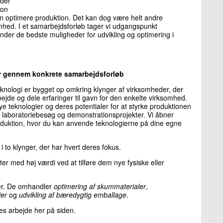
oder
ion
n optimere produktion. Det kan dog være helt andre
omhed. I et samarbejdsforløb tager vi udgangspunkt
nder de bedste muligheder for udvikling og optimering i
er gennem konkrete samarbejdsforløb
knologi er bygget op omkring klynger af virksomheder, der
jde og dele erfaringer til gavn for den enkelte virksomhed.
e teknologier og deres potentialer for at styrke produktionen
laboratoriebesøg og demonstrationsprojekter. Vi åbner
produktion, hvor du kan anvende teknologierne på dine egne
 to klynger, der har hvert deres fokus.
r med høj værdi ved at tilføre dem nye fysiske eller
aer. De omhandler
optimering af skummaterialer
,
ier
og
udvikling af bæredygtig emballage
.
es arbejde her på siden.