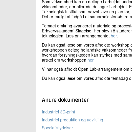
Som virksomhed kan du deltage i arbejdet unde
virksomheder, der allerede deltager i arbejdet. E
Teknologisk Institut som nævnt lave en plan for
Det er muligt at indgå i et samarbejdsforløb frem 
Temaet omkring avanceret materiale og procest
Erhvervsakademi Slagelse. Her blev 18 studeren
teknologien. Læs om arrangementet
her
.
Du kan også læse om vores afholdte workshop o
workshoppen deltog hollandske virksomheder fra i
hvordan forsyningskæden kan styrkes med samar
artikel om workshoppen
her
.
Vi har også afholdt Open Lab-arrangement om 
Du kan også læse om vores afholdte temadag o
Andre dokumenter
Industriel 3D-print
Industriel produktion og udvikling
Specialistydelser