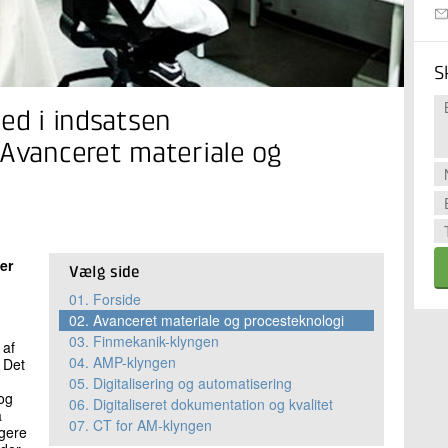
S
ed i indsatsen
 Avanceret materiale og
er
Vælg side
01.
Forside
02.
Avanceret materiale og procesteknologi
03.
Finmekanik-klyngen
 af
04.
AMP-klyngen
 Det
05.
Digitalisering og automatisering
og
06.
Digitaliseret dokumentation og kvalitet
å
07.
CT for AM-klyngen
igere