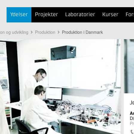
Ydelser
Projekter
Laboratorier
Kurser
For
ion og udvikling
Produktion
Produktion i Danmark
J
A
Di
Pr