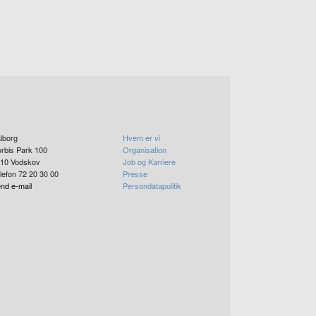
lborg
Hvem er vi
rbis Park 100
Organisation
10
Vodskov
Job og Karriere
lefon 72 20 30 00
Presse
nd e-mail
Persondatapolitik