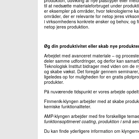
produktion, udvikling af nye plasttyper eller met
til at nedsætte materialeforbruget under produkt
er eksempler på områder, hvor teknologierne ka
områder, der er relevante for netop jeres virks
i virksomhedens konkrete ønsker og behov, og fi
netop jeres produktion.
Øg din produktivitet eller skab nye produkt
Arbejdet med avanceret materiale – og proceste
deler samme udfordringer, og derfor kan samarbe
Teknologisk Institut bidrager med viden om de ny
og skabe vækst. Det foregår gennem seminarer, 
ligeledes op for muligheden for en gratis pilot
produkter.
På nuværende tidspunkt er vores arbejde opdelt i
Finmenik-klyngen arbejder med at skabe produkte
kemiske funktionaliteter.
AMP-klyngen arbejder med fire forskellige tem
funktionsoptimeret coating
,
produktion i små ser
Du kan finde yderligere information om klyngern