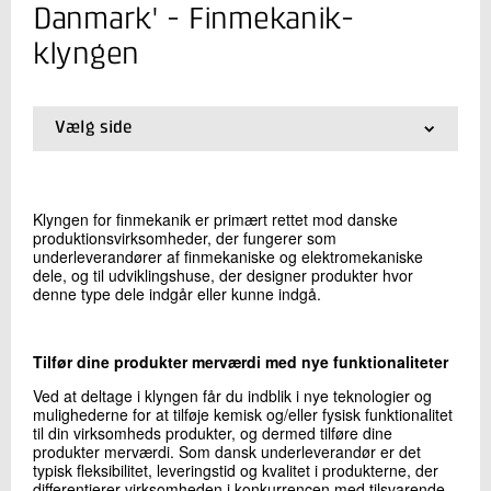
+45 72 20 31 16
Danmark' - Finmekanik-
Send e-mail
klyngen
Skriv til mig
Vælg side
01.
Forside
02.
Avanceret materiale og procesteknologi
03.
Finmekanik-klyngen
Klyngen for finmekanik er primært rettet mod danske
04.
AMP-klyngen
produktionsvirksomheder, der fungerer som
05.
Digitalisering og automatisering
underleverandører af finmekaniske og elektromekaniske
06.
Digitaliseret dokumentation og kvalitet
dele, og til udviklingshuse, der designer produkter hvor
denne type dele indgår eller kunne indgå.
07.
CT for AM-klyngen
Send
Tilfør dine produkter merværdi med nye funktionaliteter
Ved at deltage i klyngen får du indblik i nye teknologier og
mulighederne for at tilføje kemisk og/eller fysisk funktionalitet
til din virksomheds produkter, og dermed tilføre dine
produkter merværdi. Som dansk underleverandør er det
typisk fleksibilitet, leveringstid og kvalitet i produkterne, der
differentierer virksomheden i konkurrencen med tilsvarende