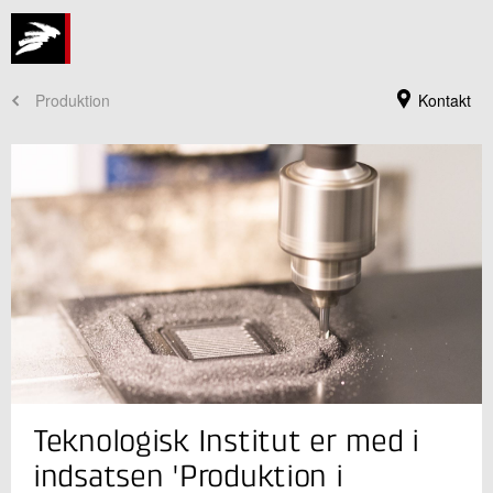
Produktion
Kontakt
Jeg er din kontaktperson
Teknologisk Institut er med i
Anne-Lise Høg Lejre
Direktør
indsatsen 'Produktion i
Produktion og Fødevarer