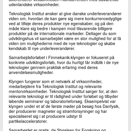
udenlandske virksomheder.
Teknologisk Institut ønsker at give danske underleverandører
viden om, hvordan de kan gøre sig mere konkurrencedygtige
ved at tilføje deres produkter nye egenskaber, og på den
måde klare sig bedre i kampen mod tilsvarende billigere
produkter på de internationale markeder. Deltager du som
udviklingshus vil samarbejdet være en stor mulighed for at få
viden om mulighederne med de nye teknologier og skabe
kendskab til nye underleverandører.
Samarbejdsforløbet i Finmekanik-klyngen er fokuseret på
konkrete udviklingsforløb, hvor du hurtigt får indblik i de nye
teknologier gennem praktisk erfaring med deres
anvendelsesmuligheder.
Klyngen fungerer som et netværk af virksomheder,
medarbejdere fra Teknologisk Institut og relevante
mentorvirksomheder. Teknologisk Institut sørger for, at den
relevante teknologi er til rådighed under forløbet og tilbyder
løbende seminarer og laboratorieforsøg. Eksempelvist var
klyngen under et af de første møder på besøg hos Danfysik,
der producerer magneter og strømforsyninger og har
specialiseret sig i at producere udstyr til
partikelacceleratorer.
Samarbejdet er gratis, da Styrelsen for Forskning og