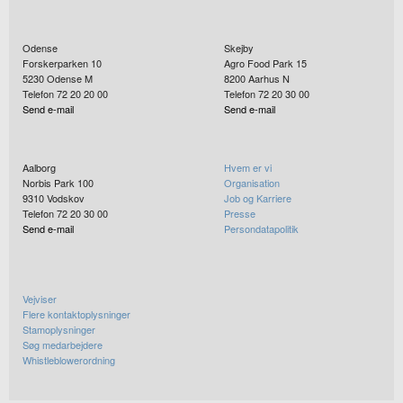
Odense
Skejby
Forskerparken 10
Agro Food Park 15
5230
Odense M
8200
Aarhus N
Telefon 72 20 20 00
Telefon 72 20 30 00
Send e-mail
Send e-mail
Aalborg
Hvem er vi
Norbis Park 100
Organisation
9310
Vodskov
Job og Karriere
Telefon 72 20 30 00
Presse
Send e-mail
Persondatapolitik
Vejviser
Flere kontaktoplysninger
Stamoplysninger
Søg medarbejdere
Whistleblowerordning