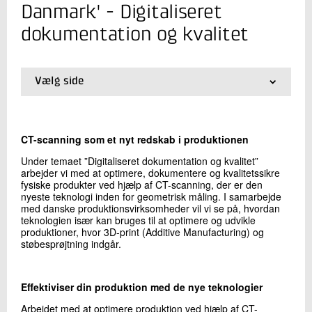
+45 72 20 31 16
Danmark' - Digitaliseret
Send e-mail
dokumentation og kvalitet
Skriv til mig
Vælg side
01.
Forside
02.
Avanceret materiale og procesteknologi
03.
Finmekanik-klyngen
CT-scanning som et nyt redskab i produktionen
04.
AMP-klyngen
05.
Digitalisering og automatisering
Under temaet ”Digitaliseret dokumentation og kvalitet”
arbejder vi med at optimere, dokumentere og kvalitetssikre
06.
Digitaliseret dokumentation og kvalitet
fysiske produkter ved hjælp af CT-scanning, der er den
07.
CT for AM-klyngen
nyeste teknologi inden for geometrisk måling. I samarbejde
med danske produktionsvirksomheder vil vi se på, hvordan
Send
teknologien især kan bruges til at optimere og udvikle
produktioner, hvor 3D-print (Additive Manufacturing) og
støbesprøjtning indgår.
Effektiviser din produktion med de nye teknologier
Arbejdet med at optimere produktion ved hjælp af CT-