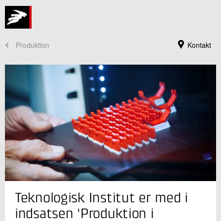
Produktion
Kontakt
Jeg er din kontaktperson
Teknologisk Institut er med i
Anne-Lise Høg Lejre
Direktør
indsatsen 'Produktion i
Produktion og Fødevarer