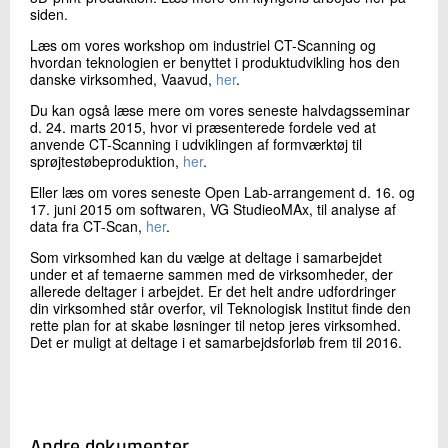
siden.
Læs om vores workshop om industriel CT-Scanning og
hvordan teknologien er benyttet i produktudvikling hos den
danske virksomhed, Vaavud,
her
.
Du kan også læse mere om vores seneste halvdagsseminar
d. 24. marts 2015, hvor vi præsenterede fordele ved at
anvende CT-Scanning i udviklingen af formværktøj til
sprøjtestøbeproduktion,
her
.
Eller læs om vores seneste Open Lab-arrangement d. 16. og
17. juni 2015 om softwaren, VG StudieoMAx, til analyse af
data fra CT-Scan,
her
.
Som virksomhed kan du vælge at deltage i samarbejdet
under et af temaerne sammen med de virksomheder, der
allerede deltager i arbejdet. Er det helt andre udfordringer
din virksomhed står overfor, vil Teknologisk Institut finde den
rette plan for at skabe løsninger til netop jeres virksomhed.
Det er muligt at deltage i et samarbejdsforløb frem til 2016.
Andre dokumenter