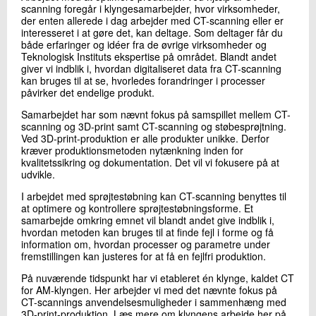
scanning foregår i klyngesamarbejder, hvor virksomheder,
der enten allerede i dag arbejder med CT-scanning eller er
interesseret i at gøre det, kan deltage. Som deltager får du
både erfaringer og idéer fra de øvrige virksomheder og
Teknologisk Instituts ekspertise på området. Blandt andet
giver vi indblik i, hvordan digitaliseret data fra CT-scanning
kan bruges til at se, hvorledes forandringer i processer
påvirker det endelige produkt.
Samarbejdet har som nævnt fokus på samspillet mellem CT-
scanning og 3D-print samt CT-scanning og støbesprøjtning.
Ved 3D-print-produktion er alle produkter unikke. Derfor
kræver produktionsmetoden nytænkning inden for
kvalitetssikring og dokumentation. Det vil vi fokusere på at
udvikle.
I arbejdet med sprøjtestøbning kan CT-scanning benyttes til
at optimere og kontrollere sprøjtestøbningsforme. Et
samarbejde omkring emnet vil blandt andet give indblik i,
hvordan metoden kan bruges til at finde fejl i forme og få
information om, hvordan processer og parametre under
fremstillingen kan justeres for at få en fejlfri produktion.
På nuværende tidspunkt har vi etableret én klynge, kaldet CT
for AM-klyngen. Her arbejder vi med det nævnte fokus på
CT-scannings anvendelsesmuligheder i sammenhæng med
3D-print-produktion. Læs mere om klyngens arbejde her på