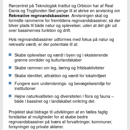
+45 72 20 22 96
Rørcentret på Teknologisk Institut og Orbicon har af Real
Send e-mail
Dania og Trygfonden fået penge til at skrive en anvisning om
Rekreative regnvandsbassiner
. Anvisningen skal og
formidle rammerne for fremtidens regnvandsbassiner, så der
bliver plads til både natur og oplevelser, uden at det går ud
over bassinernes funktion og drift.
Skriv til mig
Hvis regnvandsbassiner udformes med fokus på natur og
rekreativ værdi, er der potentiale til at:
Skabe oplevelser og værdi i byen og i eksisterende
grønne områder og kulturlandskaber
Skabe rammen om leg, læring og fritidsaktiviteter
Skabe identitet, attraktion og værdi for lokalmiljøet
Fungere som undervisnings- og bevægelsesmiljø for
Send
institutioner
Højne naturkvaliteten og diversiteten i flora og fauna –
både i bassinet og i landskabet omkring det.
Projektet skal bidrage til udviklingen af en fælles faglig
forståelse af muligheder for at skabe bedre
regnvandsbassiner på tværs af forvaltninger, kommuner,
forsyninger og private aktører.