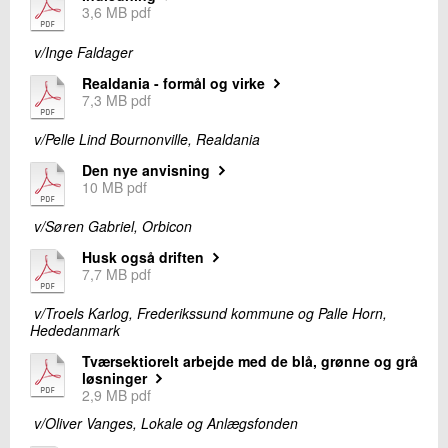
3,6 MB pdf
v/Inge Faldager
Realdania - formål og virke
7,3 MB pdf
v/Pelle Lind Bournonville, Realdania
Den nye anvisning
10 MB pdf
v/Søren Gabriel, Orbicon
Husk også driften
7,7 MB pdf
v/Troels Karlog, Frederikssund kommune og Palle Horn,
Hededanmark
Tværsektiorelt arbejde med de blå, grønne og grå
løsninger
2,9 MB pdf
v/Oliver Vanges, Lokale og Anlægsfonden