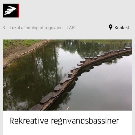
Lokal afledning af regnvand - LAR
Kontakt
Jeg er din kontaktperson
Rekreative regnvandsbassiner
Inge Faldager
Seniorprojektleder
Rørcentret