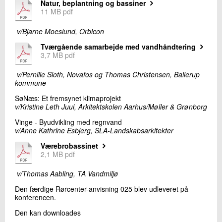
Natur, beplantning og bassiner
11 MB pdf
v/Bjarne Moeslund, Orbicon
Tværgående samarbejde med vandhåndtering
3,7 MB pdf
v/Pernille Sloth, Novafos og Thomas Christensen, Ballerup
kommune
SøNæs: Et fremsynet klimaprojekt
v/Kristine Leth Juul, Arkitektskolen Aarhus/Møller & Grønborg
Vinge - Byudvikling med regnvand
v/Anne Kathrine Esbjerg, SLA-Landskabsarkitekter
Værebrobassinet
2,1 MB pdf
v/Thomas Aabling, TA Vandmiljø
Den færdige Rørcenter-anvisning 025 blev udleveret på
konferencen.
Den kan downloades