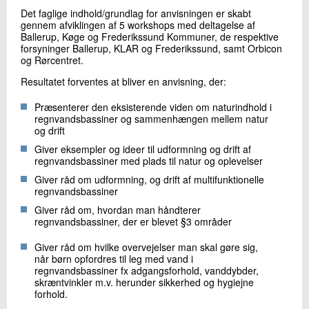
Det faglige indhold/grundlag for anvisningen er skabt
gennem afviklingen af 5 workshops med deltagelse af
Ballerup, Køge og Frederikssund Kommuner, de respektive
forsyninger Ballerup, KLAR og Frederikssund, samt Orbicon
og Rørcentret.
Resultatet forventes at bliver en anvisning, der:
Præsenterer den eksisterende viden om naturindhold i
regnvandsbassiner og sammenhængen mellem natur
og drift
Giver eksempler og ideer til udformning og drift af
regnvandsbassiner med plads til natur og oplevelser
Giver råd om udformning, og drift af multifunktionelle
regnvandsbassiner
Giver råd om, hvordan man håndterer
regnvandsbassiner, der er blevet §3 områder
Giver råd om hvilke overvejelser man skal gøre sig,
når børn opfordres til leg med vand i
regnvandsbassiner fx adgangsforhold, vanddybder,
skræntvinkler m.v. herunder sikkerhed og hygiejne
forhold.