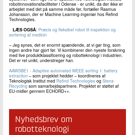
robotinnovationsfaciliteter i Odense - er unikt, da der ikke er
arbejdet med det på samme måde før, fortæller Rasmus
Johansson, der er Machine Learning-ingeniør hos Refind
Technologies.
​LÆS OGSÅ
:
Præcis og fleksibel robot til inspektion og
sortering af medicin
– Jeg synes, det er enormt spændende, at vi gør ting, som
ingen andre har gjort før. Vi kombinerer den nyeste forskning
med live produktklassificering og robotteknologi i industrien.
Det er ret unikt, understreger han.
AAWSBE1 - Adaptive automated WEEE sorting 1: battery
extraction
– som projektet hedder – koordineres af
Teknologisk Institut med
Refind Technologies
og
Stena
Recycling
som samarbejdspartnere. Projektet er støttet af
EU-midler gennem ECHORD++.
Nyhedsbrev om
robotteknologi