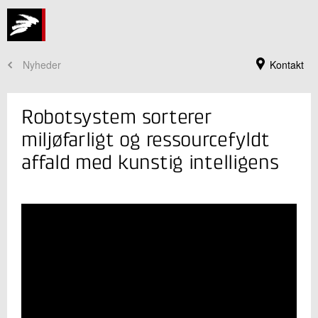
Nyheder
Kontakt
Robotsystem sorterer
miljøfarligt og ressourcefyldt
affald med kunstig intelligens
Jeg er din kontaktperson
Jacob Kortbek
Souschef, ph.d., M.Sc.
Robotteknologi