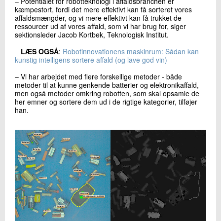
– Potentialet for robotteknologi i affaldsbranchen er
kæmpestort, fordi det mere effektivt kan få sorteret vores
affaldsmængder, og vi mere effektivt kan få trukket de
ressourcer ud af vores affald, som vi har brug for, siger
sektionsleder Jacob Kortbek, Teknologisk Institut.
LÆS OGSÅ
:
Robotinnovationens maskinrum: Sådan kan
kunstig intelligens sortere affald (og lave god vin)
– Vi har arbejdet med flere forskellige metoder - både
metoder til at kunne genkende batterier og elektronikaffald,
men også metoder omkring robotten, som skal opsamle de
her emner og sortere dem ud i de rigtige kategorier, tilføjer
han.