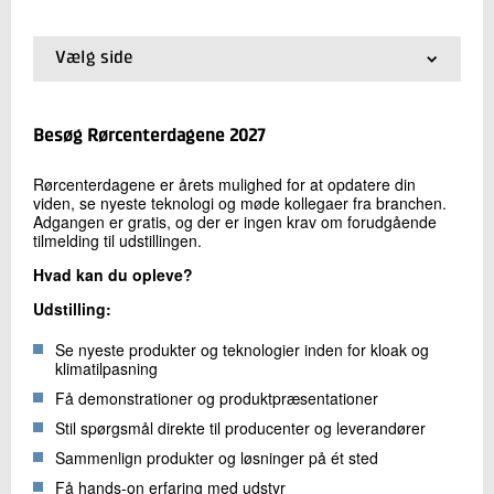
+45 72 20 22 91
Send e-mail
Vælg side
01.
Forside
02.
Om Rørcenterdagene
Skriv til mig
03.
Praktisk information
Besøg Rørcenterdagene 2027
04.
Stande og priser
05.
Bliv udstiller
Rørcenterdagene er årets mulighed for at opdatere din
viden, se nyeste teknologi og møde kollegaer fra branchen.
06.
For besøgende
Adgangen er gratis, og der er ingen krav om forudgående
07.
Oversigt over udstillingsarealet
tilmelding til udstillingen.
Hvad kan du opleve?
Udstilling:
Send
Se nyeste produkter og teknologier inden for kloak og
klimatilpasning
Få demonstrationer og produktpræsentationer
Stil spørgsmål direkte til producenter og leverandører
Sammenlign produkter og løsninger på ét sted
Få hands-on erfaring med udstyr