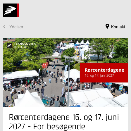
Ydelser
Kontakt
Jeg er din kontaktperson
Rørcenterdagene 16. og 17. juni
Diana Boje
Assistent
2027 - For besøgende
Rørcentret