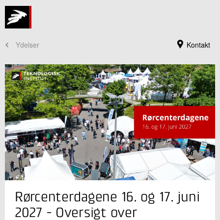
Ydelser
Kontakt
Jeg er din kontaktperson
Rørcenterdagene 16. og 17. juni
Diana Boje
Assistent
2027 - Oversigt over
Rørcentret