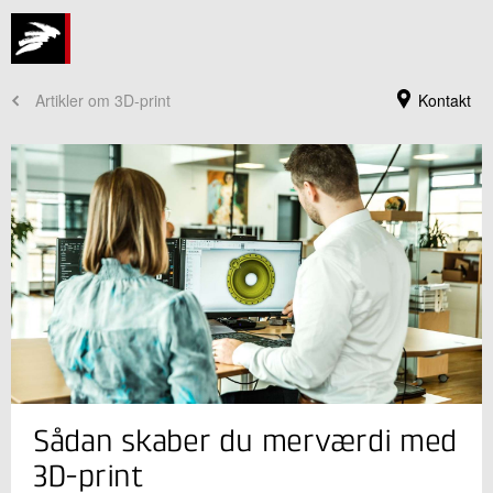
Artikler om 3D-print
Kontakt
Jeg er din kontaktperson
Sådan skaber du merværdi med
Ronnie Ranch Høgstrup
Seniorkommunikationskonsulent
3D-print
Materialer