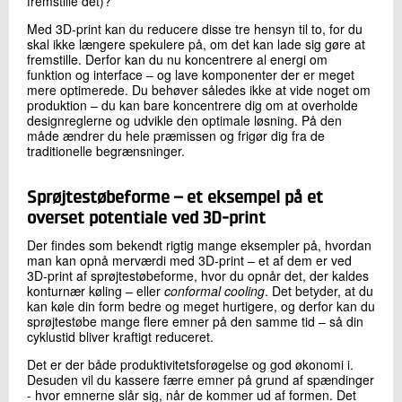
fremstille det)?
Med 3D-print kan du reducere disse tre hensyn til to, for du
skal ikke længere spekulere på, om det kan lade sig gøre at
fremstille. Derfor kan du nu koncentrere al energi om
funktion og interface – og lave komponenter der er meget
mere optimerede. Du behøver således ikke at vide noget om
produktion – du kan bare koncentrere dig om at overholde
designreglerne og udvikle den optimale løsning. På den
måde ændrer du hele præmissen og frigør dig fra de
traditionelle begrænsninger.
Sprøjtestøbeforme – et eksempel på et
overset potentiale ved 3D-print
Der findes som bekendt rigtig mange eksempler på, hvordan
man kan opnå merværdi med 3D-print – et af dem er ved
3D-print af sprøjtestøbeforme, hvor du opnår det, der kaldes
konturnær køling – eller
conformal cooling
. Det betyder, at du
kan køle din form bedre og meget hurtigere, og derfor kan du
sprøjtestøbe mange flere emner på den samme tid – så din
cyklustid bliver kraftigt reduceret.
Det er der både produktivitetsforøgelse og god økonomi i.
Desuden vil du kassere færre emner på grund af spændinger
- hvor emnerne slår sig, når de kommer ud af formen. Det