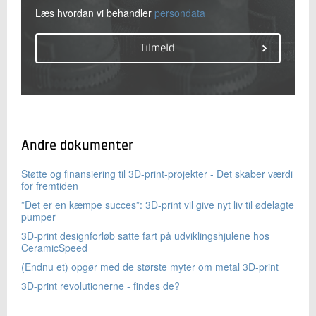
Læs hvordan vi behandler
persondata
Andre dokumenter
Støtte og finansiering til 3D-print-projekter - Det skaber værdi
for fremtiden
”Det er en kæmpe succes”: 3D-print vil give nyt liv til ødelagte
pumper
3D-print designforløb satte fart på udviklingshjulene hos
CeramicSpeed
(Endnu et) opgør med de største myter om metal 3D-print
3D-print revolutionerne - findes de?