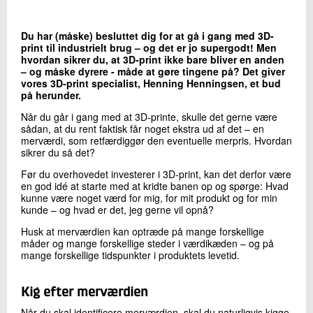
+45 72 20 12 04
Send e-mail
Du har (måske) besluttet dig for at gå i gang med 3D-
LinkedIn
print til industrielt brug – og det er jo supergodt! Men
hvordan sikrer du, at 3D-print ikke bare bliver en anden
– og måske dyrere - måde at gøre tingene på? Det giver
vores 3D-print specialist, Henning Henningsen, et bud
Skriv til mig
på herunder.
Når du går i gang med at 3D-printe, skulle det gerne være
sådan, at du rent faktisk får noget ekstra ud af det – en
merværdi, som retfærdiggør den eventuelle merpris. Hvordan
sikrer du så det?
Før du overhovedet investerer i 3D-print, kan det derfor være
en god idé at starte med at kridte banen op og spørge: Hvad
kunne være noget værd for mig, for mit produkt og for min
kunde – og hvad er det, jeg gerne vil opnå?
Send
Husk at merværdien kan optræde på mange forskellige
måder og mange forskellige steder i værdikæden – og på
mange forskellige tidspunkter i produktets levetid.
Kig efter merværdien
Når du skal identificere merværdien, skal du naturligvis kigge