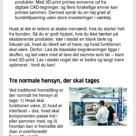
produkter. Med 3D-print printes emnerne ud fra
digitale CAD-tegninger, og flere forskellige emner kan
printes sammen. Dermed opnår du en høj grad af
kundetilpasning uden store investeringer i værktøj.
Husk at det er lettere at skabe merværdi, hvis du starter helt
fra bunden. Så du er godt hjulpet, hvis du ikke tænker på
eksisterende produkter. Vær i stedet en blank tavle og
fokusér på, hvad du ideelt set vil have, og hvad funktionen
skal være. Derfor: Lad de klassiske begrænsninger ligge i
skuffen, og lad være med at lave det samme som før – bare
med 3D-print. Lav i stedet noget der er bedre og langt mere
optimeret - fordi du kan!
Tre normale hensyn, der skal tages
Ved traditionel fremstilling er
der normalt tre hensyn at
tage: 1) Hvad skal
funktionen være, 2) hvad er
interfacet – dvs. hvad skal
komponenten passe ind i
eller sammen med, og 3)
hvordan kan vi fremstille det
(kan vi overhovedet