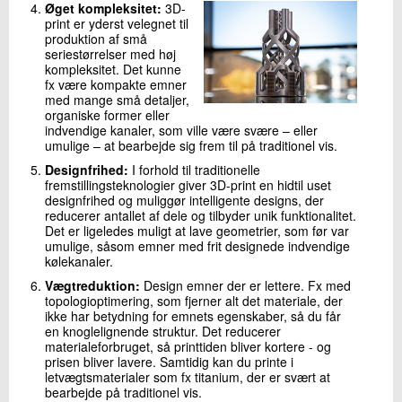
Ø
get kompleksitet:
3D-
print er yderst velegnet til
produktion af små
seriestørrelser med høj
kompleksitet. Det kunne
fx være kompakte emner
med mange små detaljer,
organiske former eller
indvendige kanaler, som ville være svære – eller
umulige – at bearbejde sig frem til på traditionel vis.
Designfrihed:
I forhold til traditionelle
fremstillingsteknologier giver 3D-print en hidtil uset
designfrihed og muliggør intelligente designs, der
reducerer antallet af dele og tilbyder unik funktionalitet.
Det er ligeledes muligt at lave geometrier, som før var
umulige, såsom emner med frit designede indvendige
kølekanaler.
Vægtreduktion:
Design emner der er lettere. Fx med
topologioptimering, som fjerner alt det materiale, der
ikke har betydning for emnets egenskaber, så du får
en knoglelignende struktur. Det reducerer
materialeforbruget, så printtiden bliver kortere - og
prisen bliver lavere. Samtidig kan du printe i
letvægtsmaterialer som fx titanium, der er svært at
bearbejde på traditionel vis.