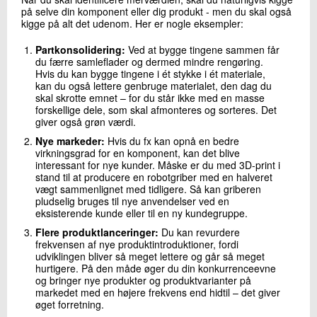
på selve din komponent eller dig produkt - men du skal også
kigge på alt det udenom. Her er nogle eksempler:
Partkonsolidering:
Ved at bygge tingene sammen får
du færre samleflader og dermed mindre rengøring.
Hvis du kan bygge tingene i ét stykke i ét materiale,
kan du også lettere genbruge materialet, den dag du
skal skrotte emnet – for du står ikke med en masse
forskellige dele, som skal afmonteres og sorteres. Det
giver også grøn værdi.
Nye markeder:
Hvis du fx kan opnå en bedre
virkningsgrad for en komponent, kan det blive
interessant for nye kunder. Måske er du med 3D-print i
stand til at producere en robotgriber med en halveret
vægt sammenlignet med tidligere. Så kan griberen
pludselig bruges til nye anvendelser ved en
eksisterende kunde eller til en ny kundegruppe.
Flere produktlanceringer:
Du kan revurdere
frekvensen af nye produktintroduktioner, fordi
udviklingen bliver så meget lettere og går så meget
hurtigere. På den måde øger du din konkurrenceevne
og bringer nye produkter og produktvarianter på
markedet med en højere frekvens end hidtil – det giver
øget forretning.