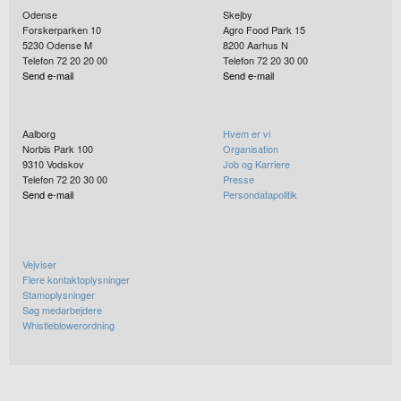
Odense
Skejby
Forskerparken 10
Agro Food Park 15
5230
Odense M
8200
Aarhus N
Telefon 72 20 20 00
Telefon 72 20 30 00
Send e-mail
Send e-mail
Aalborg
Hvem er vi
Norbis Park 100
Organisation
9310
Vodskov
Job og Karriere
Telefon 72 20 30 00
Presse
Send e-mail
Persondatapolitik
Vejviser
Flere kontaktoplysninger
Stamoplysninger
Søg medarbejdere
Whistleblowerordning