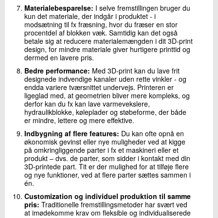
Materialebesparelse:
I selve fremstillingen bruger du
kun det materiale, der indgår i produktet - i
modsætning til fx fræsning, hvor du fræser en stor
procentdel af blokken væk. Samtidig kan det også
betale sig at reducere materialemængden i dit 3D-print
design, for mindre materiale giver hurtigere printtid og
dermed en lavere pris.
Bedre performance:
Med 3D-print kan du lave frit
designede indvendige kanaler uden rette vinkler - og
endda variere tværsnittet undervejs. Printeren er
ligeglad med, at geometrien bliver mere kompleks, og
derfor kan du fx kan lave varmevekslere,
hydraulikblokke, køleplader og støbeforme, der både
er mindre, lettere og mere effektive.
Indbygning af flere features:
Du kan ofte opnå en
økonomisk gevinst eller nye muligheder ved at kigge
på omkringliggende parter i fx et maskineri eller et
produkt – dvs. de parter, som sidder i kontakt med din
3D-printede part. Tit er der mulighed for at tilføje flere
og nye funktioner, ved at flere parter sættes sammen i
én.
Customization og individuel produktion til samme
pris:
Traditionelle fremstillingsmetoder har svært ved
at imødekomme krav om fleksible og individualiserede