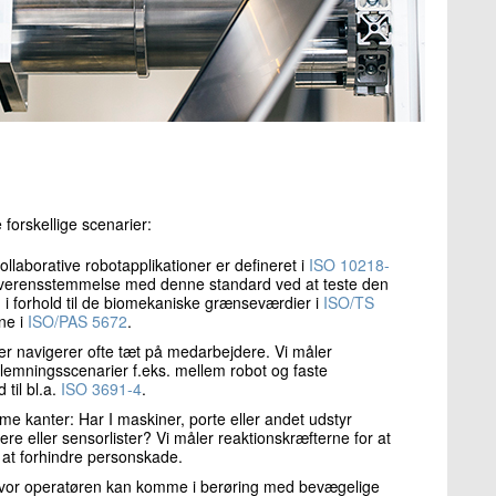
forskellige scenarier:
ollaborative robotapplikationer er defineret i
ISO 10218-
 overensstemmelse med denne standard ved at teste den
 i forhold til de biomekaniske grænseværdier i
ISO/TS
ne i
ISO/PAS 5672
.
er navigerer ofte tæt på medarbejdere. Vi måler
lemningsscenarier f.eks. mellem robot og faste
 til bl.a.
ISO 3691-4
.
kanter: Har I maskiner, porte eller andet udstyr
 eller sensorlister? Vi måler reaktionskræfterne for at
 at forhindre personskade.
, hvor operatøren kan komme i berøring med bevægelige