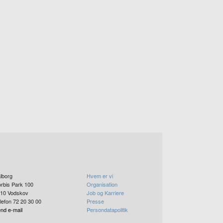
lborg
Hvem er vi
rbis Park 100
Organisation
10
Vodskov
Job og Karriere
lefon 72 20 30 00
Presse
nd e-mail
Persondatapolitik