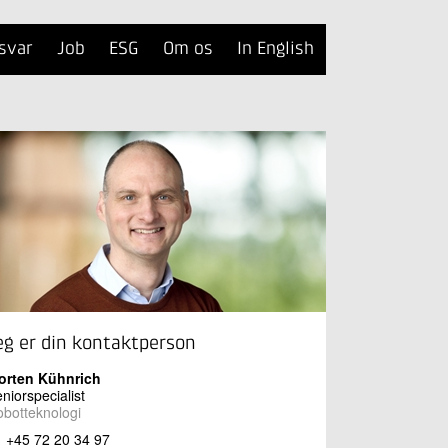
svar
Job
ESG
Om os
In English
eg er din kontaktperson
orten Kühnrich
niorspecialist
botteknologi
+45 72 20 34 97