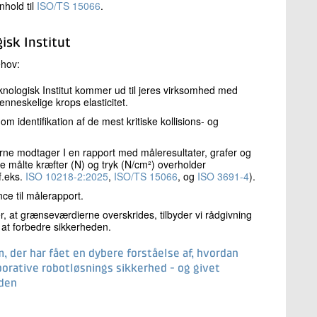
nhold til
ISO/TS 15066
.
isk Institut
ehov:
knologisk Institut kommer ud til jeres virksomhed med
nneskelige krops elasticitet.
om identifikation af de mest kritiske kollisions- og
rne modtager I en rapport med måleresultater, grafer og
 målte kræfter (N) og tryk (N/cm²) overholder
f.eks.
ISO 10218-2:2025
,
ISO/TS 15066
, og
ISO 3691-4
).
ce til målerapport.
r, at grænseværdierne overskrides, tilbyder vi rådgivning
 at forbedre sikkerheden.
, der har fået en dybere forståelse af, hvordan
orative robotløsnings sikkerhed - og givet
nden