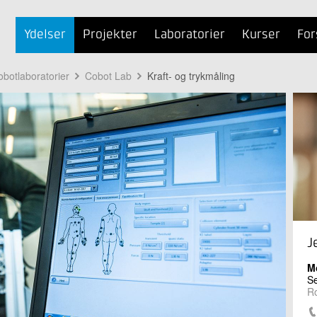
Ydelser
Projekter
Laboratorier
Kurser
For
obotlaboratorier
Cobot Lab
Kraft- og trykmåling
J
M
Se
Ro