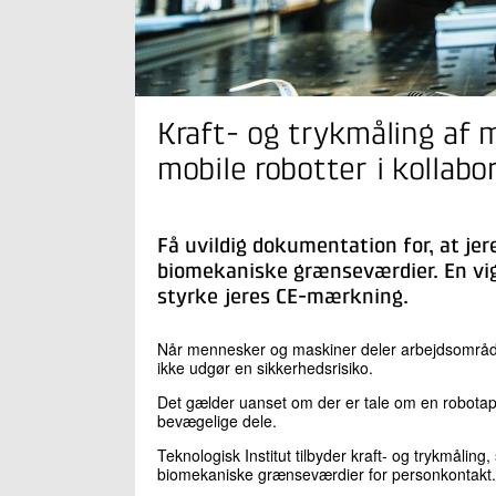
Kraft- og trykmåling af 
mobile robotter i kollabo
Få uvildig dokumentation for, at je
biomekaniske grænseværdier. En vigt
styrke jeres CE-mærkning.
Når mennesker og maskiner deler arbejdsområde, s
ikke udgør en sikkerhedsrisiko.
Det gælder uanset om der er tale om en robotap
bevægelige dele.
Teknologisk Institut tilbyder kraft- og trykmåli
biomekaniske grænseværdier for personkontakt.