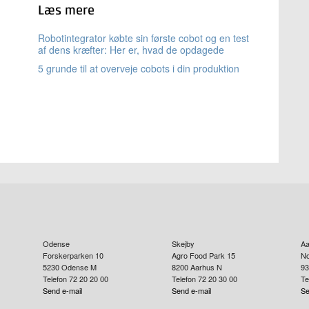
Læs mere
Robotintegrator købte sin første cobot og en test
af dens kræfter: Her er, hvad de opdagede
5 grunde til at overveje cobots i din produktion
Odense
Skejby
Aa
Forskerparken 10
Agro Food Park 15
No
5230
Odense M
8200
Aarhus N
93
Telefon 72 20 20 00
Telefon 72 20 30 00
Te
Send e-mail
Send e-mail
Se