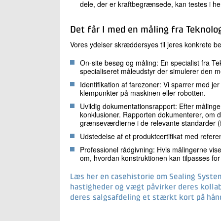
dele, der er kraftbegrænsede, kan testes i he
Det får I med en måling fra Teknolog
Vores ydelser skræddersyes til jeres konkrete b
On-site besøg og måling: En specialist fra Te
specialiseret måleudstyr der simulerer den me
Identifikation af farezoner: Vi sparrer med jer 
klempunkter på maskinen eller robotten.
Uvildig dokumentationsrapport: Efter målinge
konklusioner. Rapporten dokumenterer, om de
grænseværdierne i de relevante standarder (
Udstedelse af et produktcertifikat med referen
Professionel rådgivning: Hvis målingerne vise
om, hvordan konstruktionen kan tilpasses for
Læs her en casehistorie om Sealing System
hastigheder og vægt påvirker deres kollab
deres salgsafdeling et stærkt kort på hå