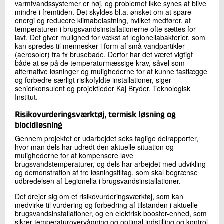
varmtvandssystemer er høj, og problemet ikke synes at blive
mindre i fremtiden. Det skyldes bl.a. ønsket om at spare
energi og reducere klimabelastning, hvilket medfører, at
temperaturen i brugsvandsinstallationerne ofte sættes for
lavt. Det giver mulighed for vækst af legionellabakterier, som
kan spredes til mennesker i form af små vandpartikler
(aerosoler) fra fx brusebade. Derfor har det været vigtigt
både at se på de temperaturmæssige krav, såvel som
alternative løsninger og mulighederne for at kunne fastlægge
og forbedre særligt risikofyldte installationer, siger
seniorkonsulent og projektleder Kaj Bryder, Teknologisk
Institut.
Risikovurderingsværktøj, termisk løsning og
biocidløsning
Gennem projektet er udarbejdet seks faglige delrapporter,
hvor man dels har udredt den aktuelle situation og
mulighederne for at kompensere lave
brugsvandstemperaturer, og dels har arbejdet med udvikling
og demonstration af tre løsningstiltag, som skal begrænse
udbredelsen af Legionella i brugsvandsinstallationer.
Det drejer sig om et risikovurderingsværktøj, som kan
medvirke til vurdering og forbedring af tilstanden i aktuelle
brugsvandsinstallationer, og en elektrisk booster-enhed, som
sikrer temperaturovervågning og optimal indstilling og kontrol