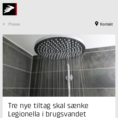
Presse
Kontakt
Jeg er din kontaktperson
Tre nye tiltag skal sænke
Kaj L. Bryder
Seniorkonsulent, ph.d., civ.ing.
Legionella i brugsvandet
Installation og Kalibrering