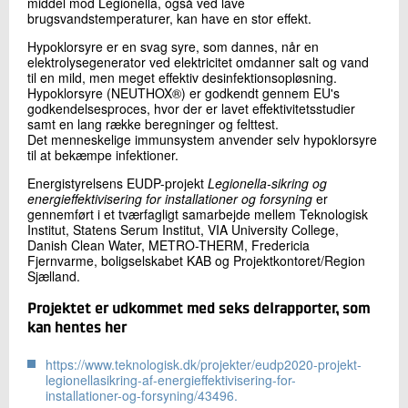
middel mod Legionella, også ved lave
brugsvandstemperaturer, kan have en stor effekt.
Hypoklorsyre er en svag syre, som dannes, når en
elektrolysegenerator ved elektricitet omdanner salt og vand
til en mild, men meget effektiv desinfektionsopløsning.
Hypoklorsyre (NEUTHOX®) er godkendt gennem EU's
godkendelsesproces, hvor der er lavet effektivitetsstudier
samt en lang række beregninger og felttest.
Det menneskelige immunsystem anvender selv hypoklorsyre
til at bekæmpe infektioner.
Energistyrelsens EUDP-projekt
Legionella-sikring og
energieffektivisering for installationer og forsyning
er
gennemført i et tværfagligt samarbejde mellem Teknologisk
Institut, Statens Serum Institut, VIA University College,
Danish Clean Water, METRO-THERM, Fredericia
Fjernvarme, boligselskabet KAB og Projektkontoret/Region
Sjælland.
Projektet er udkommet med seks delrapporter, som
kan hentes her
https://www.teknologisk.dk/projekter/eudp2020-projekt-
legionellasikring-af-energieffektivisering-for-
installationer-og-forsyning/43496.