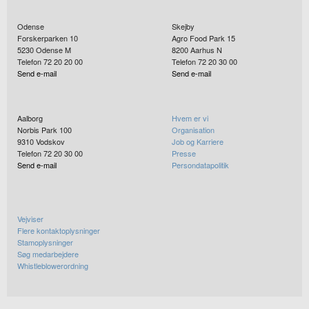
Odense
Skejby
Forskerparken 10
Agro Food Park 15
5230
Odense M
8200
Aarhus N
Telefon 72 20 20 00
Telefon 72 20 30 00
Send e-mail
Send e-mail
Aalborg
Hvem er vi
Norbis Park 100
Organisation
9310
Vodskov
Job og Karriere
Telefon 72 20 30 00
Presse
Send e-mail
Persondatapolitik
Vejviser
Flere kontaktoplysninger
Stamoplysninger
Søg medarbejdere
Whistleblowerordning