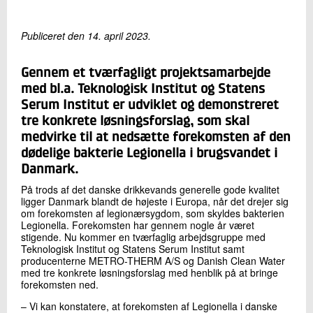
+45 72 20 12 20
Send e-mail
Publiceret den 14. april 2023.
Gennem et tværfagligt projektsamarbejde
Skriv til mig
med bl.a. Teknologisk Institut og Statens
Serum Institut er udviklet og demonstreret
tre konkrete løsningsforslag, som skal
medvirke til at nedsætte forekomsten af den
dødelige bakterie Legionella i brugsvandet i
Danmark.
På trods af det danske drikkevands generelle gode kvalitet
ligger Danmark blandt de højeste i Europa, når det drejer sig
Send
om forekomsten af legionærsygdom, som skyldes bakterien
Legionella. Forekomsten har gennem nogle år været
stigende. Nu kommer en tværfaglig arbejdsgruppe med
Teknologisk Institut og Statens Serum Institut samt
producenterne METRO-THERM A/S og Danish Clean Water
med tre konkrete løsningsforslag med henblik på at bringe
forekomsten ned.
– Vi kan konstatere, at forekomsten af Legionella i danske