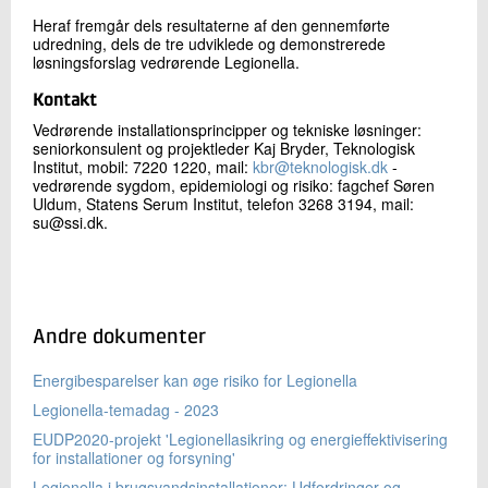
Heraf fremgår dels resultaterne af den gennemførte
udredning, dels de tre udviklede og demonstrerede
løsningsforslag vedrørende Legionella.
Kontakt
Vedrørende installationsprincipper og tekniske løsninger:
seniorkonsulent og projektleder Kaj Bryder, Teknologisk
Institut, mobil: 7220 1220, mail:
kbr@teknologisk.dk
-
vedrørende sygdom, epidemiologi og risiko: fagchef Søren
Uldum, Statens Serum Institut, telefon 3268 3194, mail:
su@ssi.dk.
Andre dokumenter
Energibesparelser kan øge risiko for Legionella
Legionella-temadag - 2023
EUDP2020-projekt 'Legionellasikring og energieffektivisering
for installationer og forsyning'
Legionella i brugsvandsinstallationer: Udfordringer og