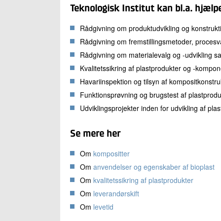
Teknologisk Institut kan bl.a. hjælp
Rådgivning om produktudvikling og konstrukt
Rådgivning om fremstillingsmetoder, procesva
Rådgivning om materialevalg og -udvikling s
Kvalitetssikring af plastprodukter og -kompo
Havariinspektion og tilsyn af kompositkonstru
Funktionsprøvning og brugstest af plastprodu
Udviklingsprojekter inden for udvikling af pla
Se mere her
Om
kompositter
Om
anvendelser og egenskaber af bioplast
Om
kvalitetssikring af plastprodukter
Om
leverandørskift
Om
levetid