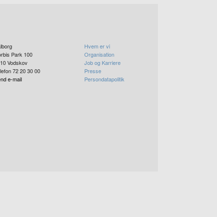
lborg
Hvem er vi
rbis Park 100
Organisation
10
Vodskov
Job og Karriere
lefon 72 20 30 00
Presse
nd e-mail
Persondatapolitik