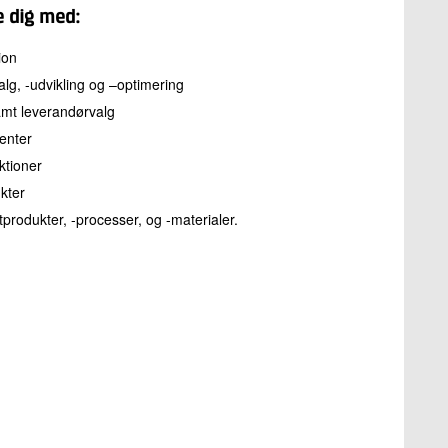
e dig med:
ion
lg, -udvikling og –optimering
amt leverandørvalg
nenter
ktioner
kter
stprodukter, -processer, og -materialer.