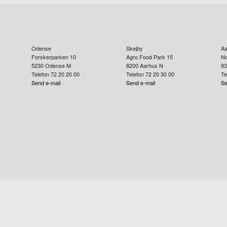
Odense
Skejby
Aa
Forskerparken 10
Agro Food Park 15
No
5230
Odense M
8200
Aarhus N
93
Telefon 72 20 20 00
Telefon 72 20 30 00
Te
Send e-mail
Send e-mail
Se