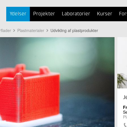
Ydelser
Projekter
Laboratorier
Kurser
For
rflader
Plastmaterialer
Udvikling af plastprodukter
J
F
Se
Pl