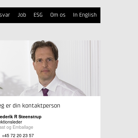
svar
Job
ESG
Om os
In English
eg er din kontaktperson
rederik R Steenstrup
ktionsleder
ast og Emballage
+45 72 20 23 57