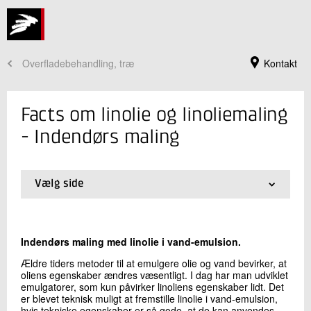
Overfladebehandling, træ
Kontakt
Facts om linolie og linoliemaling
- Indendørs maling
Vælg side
01.
Forside
02.
Linolie
03.
Udendørs anvendelse
Indendørs maling med linolie i vand-emulsion.
04.
Tekniske egenskaber
Jeg er din kontaktperson
05.
Linoliemaling i dag
Ældre tiders metoder til at emulgere olie og vand bevirker, at
oliens egenskaber ændres væsentligt. I dag har man udviklet
06.
Indendørs maling
Berit Lindegaard
emulgatorer, som kun påvirker linoliens egenskaber lidt. Det
07.
Indeklimaet
Faglig leder, M.Sc.
er blevet teknisk muligt at fremstille linolie i vand-emulsion,
Træ og Biomaterialer
08.
Gulning
hvis tekniske egenskaber er så gode, at de kan anvendes