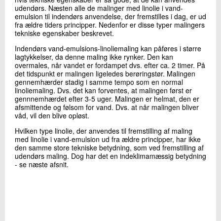
+45 72 20 23 14
udendørs. Næsten alle de malinger med linolie i vand-
emulsion til indendørs anvendelse, der fremstilles i dag, er ud
Send e-mail
fra ældre tiders principper. Nedenfor er disse typer malingers
tekniske egenskaber beskrevet.
Indendørs vand-emulsions-linoliemaling kan påføres i større
Skriv til mig
lagtykkelser, da denne maling ikke rynker. Den kan
overmales, når vandet er fordampet dvs. efter ca. 2 timer. På
det tidspunkt er malingen ligeledes berøringstør. Malingen
gennemhærder stadig i samme tempo som en normal
linoliemaling. Dvs. det kan forventes, at malingen først er
gennnemhærdet efter 3-5 uger. Malingen er helmat, den er
afsmittende og følsom for vand. Dvs. at når malingen bliver
våd, vil den blive opløst.
Hvilken type linolie, der anvendes til fremstilling af maling
med linolie i vand-emulsion ud fra ældre principper, har ikke
den samme store tekniske betydning, som ved fremstilling af
Send
udendørs maling. Dog har det en indeklimamæssig betydning
- se næste afsnit.