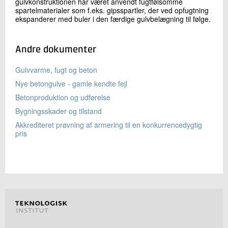
07.
En nærmere undersøgelse er nødvendig
gulvkonstruktionen har været anvendt fugtfølsomme
+45 72 20 22 27
spartelmaterialer som f.eks. gipsspartler, der ved opfugtning
Send e-mail
ekspanderer med buler i den færdige gulvbelægning til følge.
Andre dokumenter
Skriv til mig
Gulvvarme, fugt og beton
Nye betongulve - gamle kendte fejl
Betonproduktion og udførelse
Bygningsskader og tilstand
Akkrediteret prøvning af armering til en konkurrencedygtig
pris
Send