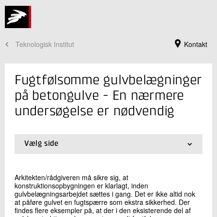
Teknologisk Institut
Kontakt
Fugtfølsomme gulvbelægninger
på betongulve - En nærmere
undersøgelse er nødvendig
Vælg side
01.
Buler ikke kun entreprenørens problem
02.
Uhensigtsmæssig konstruktionsopbygning
03.
Hvorfor står vi nu i den situation?
Arkitekten/rådgiveren må sikre sig, at
Jeg er din kontaktperson
konstruktionsopbygningen er klarlagt, inden
04.
Kunne man have undgået denne situation?
gulvbelægningsarbejdet sættes i gang. Det er ikke altid nok
Anita Guldbæk Rasmussen
05.
Isolering løser ikke altid problemet
at påføre gulvet en fugtspærre som ekstra sikkerhed. Der
Centersekretær
06.
Også i forbindelse med etagedæk
findes flere eksempler på, at der i den eksisterende del af
Beton