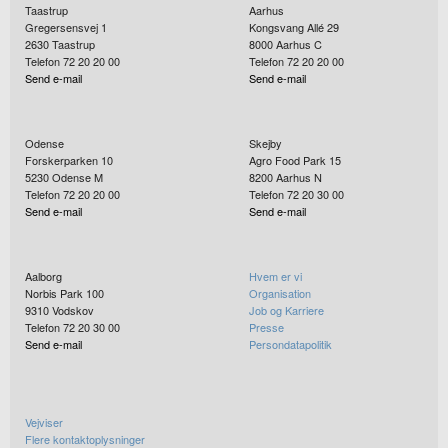
Taastrup
Aarhus
Gregersensvej 1
Kongsvang Allé 29
2630
Taastrup
8000
Aarhus C
Telefon 72 20 20 00
Telefon 72 20 20 00
Send e-mail
Send e-mail
Odense
Skejby
Forskerparken 10
Agro Food Park 15
5230
Odense M
8200
Aarhus N
Telefon 72 20 20 00
Telefon 72 20 30 00
Send e-mail
Send e-mail
Aalborg
Hvem er vi
Norbis Park 100
Organisation
9310
Vodskov
Job og Karriere
Telefon 72 20 30 00
Presse
Send e-mail
Persondatapolitik
Vejviser
Flere kontaktoplysninger