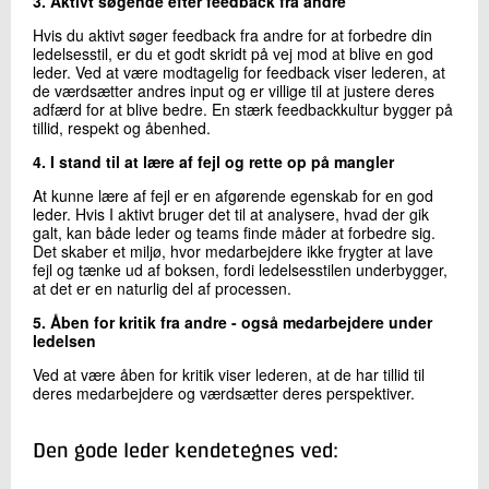
3. Aktivt søgende efter feedback fra andre
Hvis du aktivt søger feedback fra andre for at forbedre din
ledelsesstil, er du et godt skridt på vej mod at blive en god
leder. Ved at være modtagelig for feedback viser lederen, at
de værdsætter andres input og er villige til at justere deres
adfærd for at blive bedre. En stærk feedbackkultur bygger på
tillid, respekt og åbenhed.
4. I stand til at lære af fejl og rette op på mangler
At kunne lære af fejl er en afgørende egenskab for en god
leder. Hvis I aktivt bruger det til at analysere, hvad der gik
galt, kan både leder og teams finde måder at forbedre sig.
Det skaber et miljø, hvor medarbejdere ikke frygter at lave
fejl og tænke ud af boksen, fordi ledelsesstilen underbygger,
at det er en naturlig del af processen.
5. Åben for kritik fra andre - også medarbejdere under
ledelsen
Ved at være åben for kritik viser lederen, at de har tillid til
deres medarbejdere og værdsætter deres perspektiver.
Den gode leder kendetegnes ved: