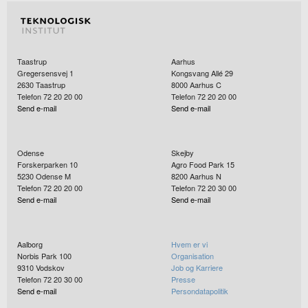
Taastrup
Aarhus
Gregersensvej 1
Kongsvang Allé 29
2630
Taastrup
8000
Aarhus C
Telefon 72 20 20 00
Telefon 72 20 20 00
Send e-mail
Send e-mail
Odense
Skejby
Forskerparken 10
Agro Food Park 15
5230
Odense M
8200
Aarhus N
Telefon 72 20 20 00
Telefon 72 20 30 00
Send e-mail
Send e-mail
Aalborg
Hvem er vi
Norbis Park 100
Organisation
9310
Vodskov
Job og Karriere
Telefon 72 20 30 00
Presse
Send e-mail
Persondatapolitik