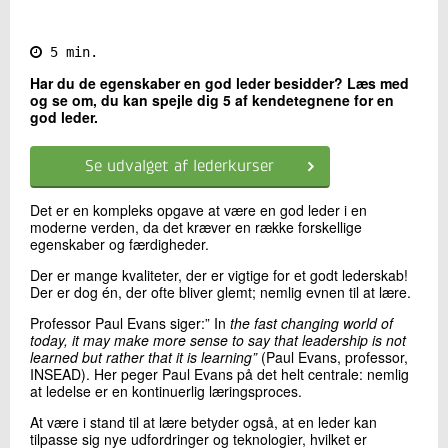
Kontakt os
5 min.
Har du de egenskaber en god leder besidder? Læs med
og se om, du kan spejle dig 5 af kendetegnene for en
god leder.
Se udvalget af lederkurser
Det er en kompleks opgave at være en god leder i en
moderne verden, da det kræver en række forskellige
egenskaber og færdigheder.
Send
Der er mange kvaliteter, der er vigtige for et godt lederskab!
Der er dog én, der ofte bliver glemt; nemlig evnen til at lære.
Professor Paul Evans siger:” In
the fast changing world of
today, it may make more sense to say that leadership is not
learned but rather that it is learning”
(Paul Evans, professor,
INSEAD). Her peger Paul Evans på det helt centrale: nemlig
at ledelse er en kontinuerlig læringsproces.
At være i stand til at lære betyder også, at en leder kan
tilpasse sig nye udfordringer og teknologier, hvilket er