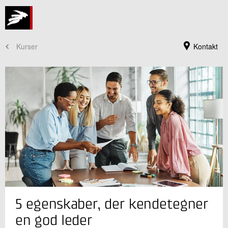
Kurser
Kontakt
Kursusadministration
5 egenskaber, der kendetegner
+45 72 20 30 00
Send e-mail
en god leder