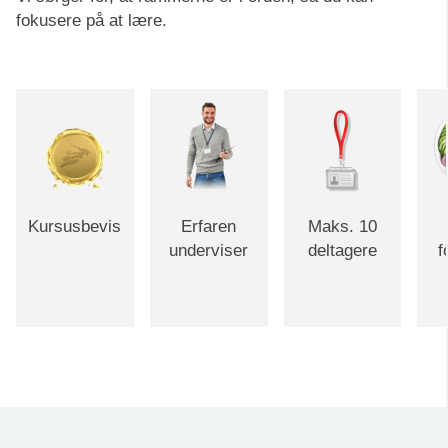
fokusere på at lære.
Kursusbevis
Erfaren
Maks. 10
underviser
deltagere
f