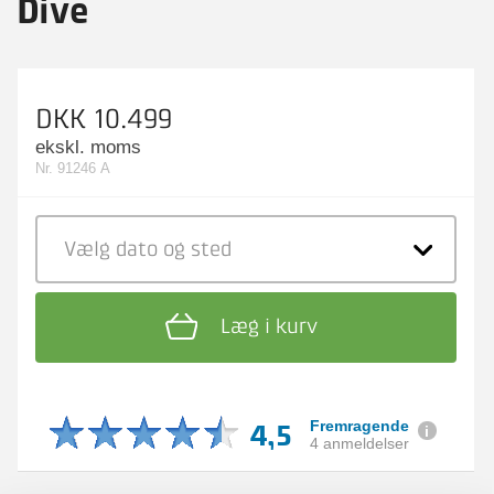
Dive
DKK 10.499
ekskl. moms
Nr. 91246 A
Vælg dato
og sted
Læg i kurv
4,5
Fremragende
4 anmeldelser