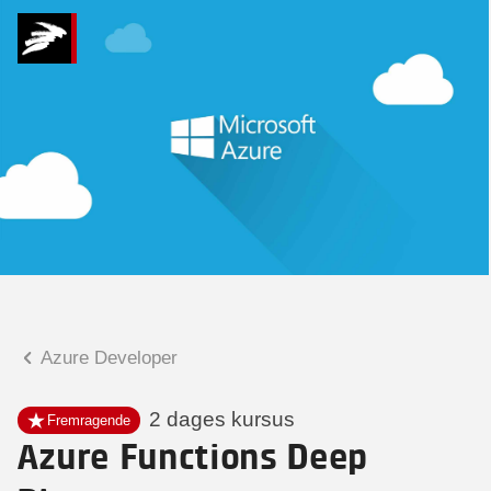
Hvad kan vi hjælpe
dig med?
Praktiske spørgsmål
Spørgsmål til tilmelding, forplejning,
afholdelsessted m.m.
Faglige spørgsmål
Spørgsmål til kursets indhold,
undervisning, niveau m.m.
Azure Developer
Charlotte Heimann
Seniorspecialist
2 dages kursus
Fremragende
Azure Functions Deep