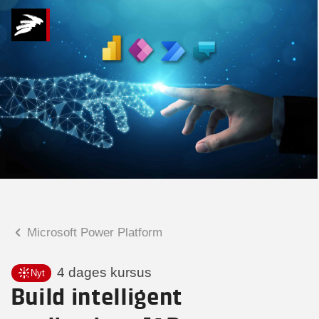
Hvad kan vi hjælpe
dig med?
Praktiske spørgsmål
Spørgsmål til tilmelding, forplejning,
afholdelsessted m.m.
Faglige spørgsmål
Spørgsmål til kursets indhold,
undervisning, niveau m.m.
Microsoft Power Platform
Charlotte Heimann
Seniorspecialist
4 dages kursus
Nyt
Build intelligent