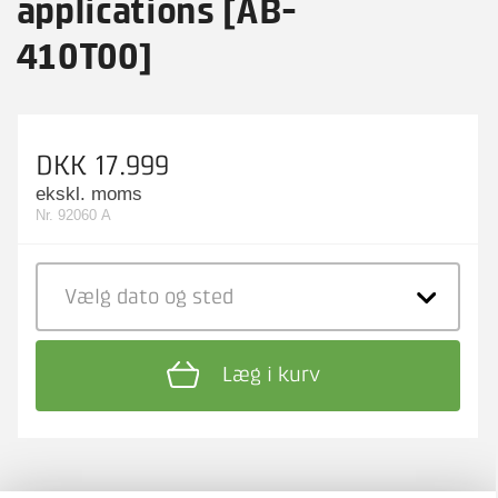
applications [AB-
410T00]
DKK 17.999
ekskl. moms
Nr. 92060 A
Vælg dato
og sted
Læg i kurv