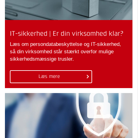
IT-sikkerhed | Er din virksomhed klar?
Læs om persondatabeskyttelse og IT-sikkerhed,
så din virksomhed står stærkt overfor mulige
sikkerhedsmæssige trusler.
Læs mere