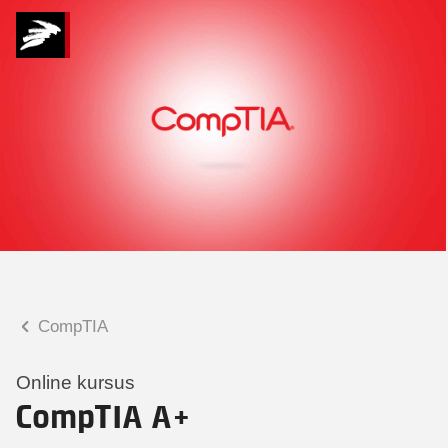
Hvad kan vi hjælpe
dig med?
Praktiske spørgsmål
Spørgsmål til tilmelding, forplejning,
afholdelsessted m.m.
Faglige spørgsmål
Spørgsmål til kursets indhold,
undervisning, niveau m.m.
CompTIA
Tobias Bladt Haarder
Digital læringskonsulent
Online kursus
CompTIA A+