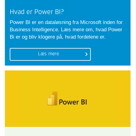
Hvad er Power BI?
Power BI er en dataløsning fra Microsoft inden for
Business Intelligence. Læs mere om, hvad Power
Bi er og bliv klogere på, hvad fordelene er.
Læs mere