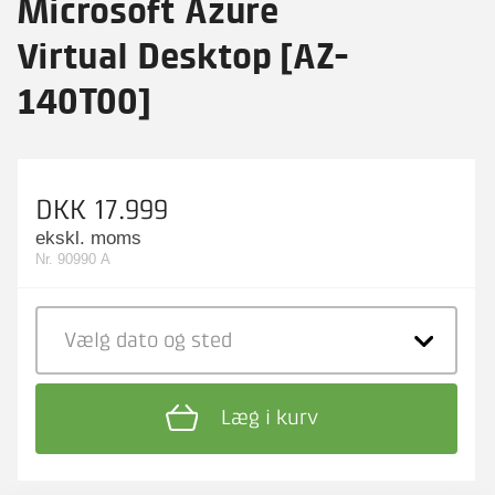
Microsoft Azure
Virtual Desktop [AZ-
140T00]
DKK 17.999
ekskl. moms
Nr. 90990 A
Vælg dato
og sted
Læg i kurv