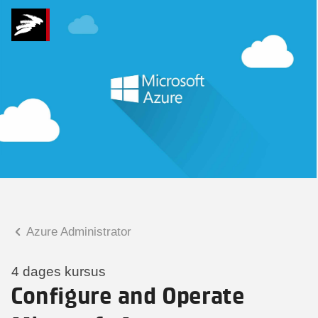
Hvad kan vi hjælpe
dig med?
Praktiske spørgsmål
Spørgsmål til tilmelding, forplejning,
afholdelsessted m.m.
Faglige spørgsmål
Spørgsmål til kursets indhold,
undervisning, niveau m.m.
Azure Administrator
Charlotte Heimann
Seniorspecialist
4 dages kursus
Configure and Operate