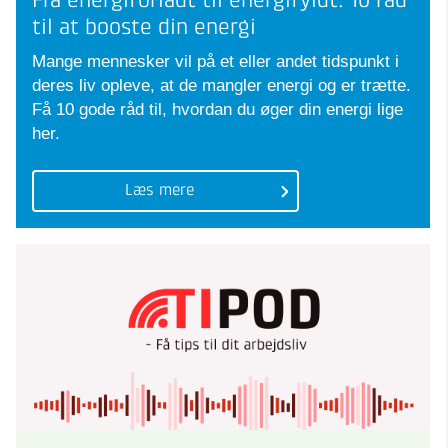
Fra energiforladt til energifyldt: 10 råd
til at booste din energi
Mange mennesker vil på et eller andet tidspunkt i
deres liv opleve, at de mangler energi og er trætte.
Få 10 gode råd til, hvordan du øger din energi lige
her.
Læs mere