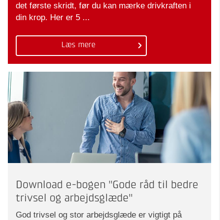
det første skridt, før du kan mærke drivkraften i
din krop. Her er 5 ...
Læs mere
Download e-bogen "Gode råd til bedre
trivsel og arbejdsglæde"
God trivsel og stor arbejdsglæde er vigtigt på