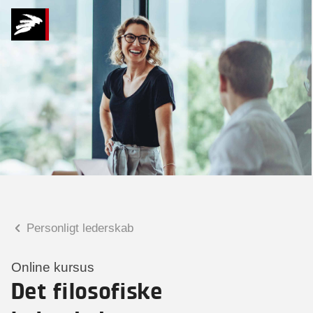
Hvad kan vi hjælpe
dig med?
Praktiske spørgsmål
Spørgsmål til tilmelding, forplejning,
afholdelsessted m.m.
Faglige spørgsmål
Spørgsmål til kursets indhold,
undervisning, niveau m.m.
Personligt lederskab
Tobias Bladt Haarder
Digital læringskonsulent
Online kursus
Det filosofiske