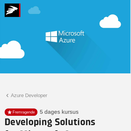
Hvad kan vi hjælpe
dig med?
Praktiske spørgsmål
Spørgsmål til tilmelding, forplejning,
afholdelsessted m.m.
Faglige spørgsmål
Spørgsmål til kursets indhold,
undervisning, niveau m.m.
Azure Developer
Charlotte Heimann
Seniorspecialist
5 dages kursus
Fremragende
Developing Solutions