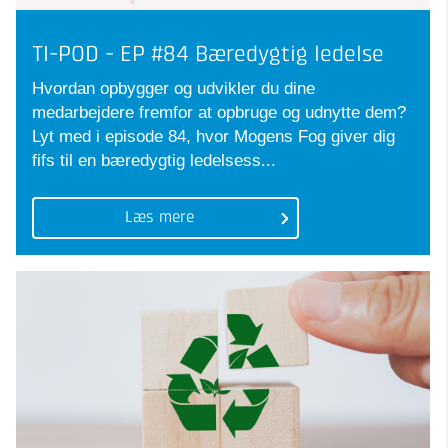
TI-POD - EP #84 Bæredygtig ledelse
Hvordan opbygger og udvikler du dine
medarbejdere fremfor at opbruge og udnytte dem?
Lyt med i episode 84, hvor Mogens Fog giver dig
fifs til en bæredygtig ledelsess...
Læs mere