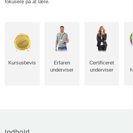
fokusere på at lære.
Kursusbevis
Erfaren
Certificeret
underviser
underviser
f
Indhold