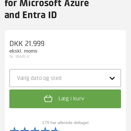
for Microsoft Azure
and Entra ID
DKK 21.999
ekskl. moms
Nr. 90645 A
Vælg dato
og sted
Læg i kurv
179 har allerede deltaget