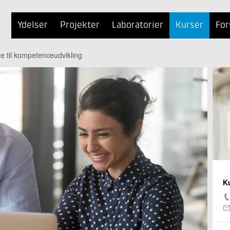
Ydelser
Projekter
Laboratorier
Kurser
For
e til kompetenceudvikling
K