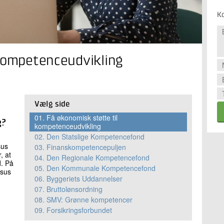
K
 kompetenceudvikling
Vælg side
01.
Få økonomisk støtte til
g?
kompetenceudvikling
02.
Den Statslige Kompetencefond
sus
03.
Finanskompetencepuljen
, at
04.
Den Regionale Kompetencefond
. På
05.
Den Kommunale Kompetencefond
rsus
06.
Byggeriets Uddannelser
07.
Bruttolønsordning
08.
SMV: Grønne kompetencer
09.
Forsikringsforbundet