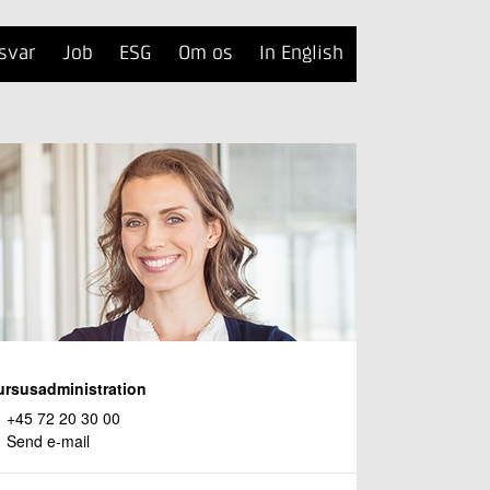
svar
Job
ESG
Om os
In English
ursusadministration
+45 72 20 30 00
Send e-mail