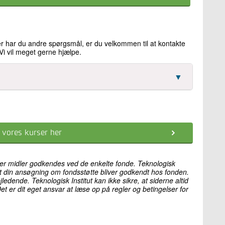
ller har du andre spørgsmål, er du velkommen til at kontakte
Vi vil meget gerne hjælpe.
▼
e vores kurser her
eller midler godkendes ved de enkelte fonde. Teknologisk
at din ansøgning om fondsstøtte bliver godkendt hos fonden.
edende. Teknologisk Institut kan ikke sikre, at siderne altid
et er dit eget ansvar at læse op på regler og betingelser for