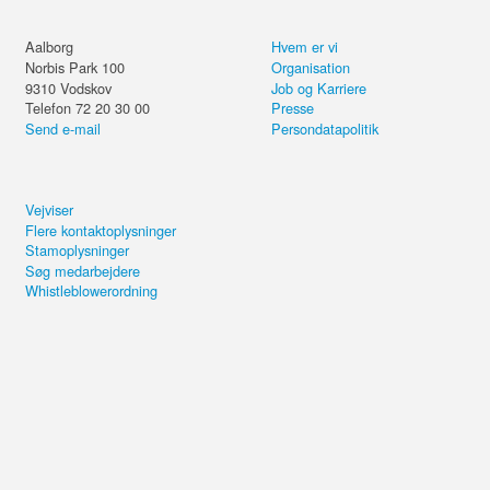
Aalborg
Hvem er vi
Norbis Park 100
Organisation
9310
Vodskov
Job og Karriere
Telefon 72 20 30 00
Presse
Send e-mail
Persondatapolitik
Vejviser
Flere kontaktoplysninger
Stamoplysninger
Søg medarbejdere
Whistleblowerordning
Del kurset eller forsæt på din
computer.
Finance and Accounting
Send email
Brug for hjælp?