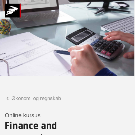
Hvad kan vi hjælpe
dig med?
Praktiske spørgsmål
Spørgsmål til tilmelding, forplejning,
afholdelsessted m.m.
Faglige spørgsmål
Spørgsmål til kursets indhold,
undervisning, niveau m.m.
Økonomi og regnskab
Tobias Bladt Haarder
Digital læringskonsulent
Online kursus
Finance and