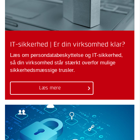
IT-sikkerhed | Er din virksomhed klar?
Læs om persondatabeskyttelse og IT-sikkerhed,
så din virksomhed står stærkt overfor mulige
sikkerhedsmæssige trusler.
Læs mere