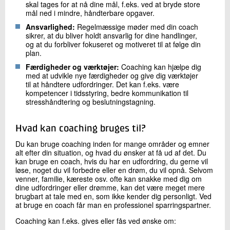
skal tages for at nå dine mål, f.eks. ved at bryde store
mål ned i mindre, håndterbare opgaver.
Ansvarlighed:
Regelmæssige møder med din coach
sikrer, at du bliver holdt ansvarlig for dine handlinger,
og at du forbliver fokuseret og motiveret til at følge din
plan.
Færdigheder og værktøjer:
Coaching kan hjælpe dig
med at udvikle nye færdigheder og give dig værktøjer
til at håndtere udfordringer. Det kan f.eks. være
kompetencer i tidsstyring, bedre kommunikation til
stresshåndtering og beslutningstagning.
Hvad kan coaching bruges til?
Du kan bruge coaching inden for mange områder og emner
alt efter din situation, og hvad du ønsker at få ud af det. Du
kan bruge en coach, hvis du har en udfordring, du gerne vil
løse, noget du vil forbedre eller en drøm, du vil opnå. Selvom
venner, familie, kæreste osv. ofte kan snakke med dig om
dine udfordringer eller drømme, kan det være meget mere
brugbart at tale med en, som ikke kender dig personligt. Ved
at bruge en coach får man en professionel sparringspartner.
Coaching kan f.eks. gives eller fås ved ønske om: