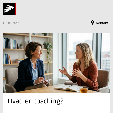
Kurser
Kontakt
Kursusadministration
Hvad er coaching?
+45 72 20 30 00
Send e-mail