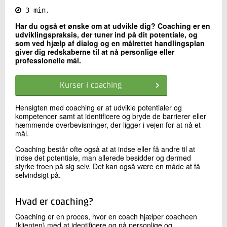
3 min.
Kontakt os
Har du også et ønske om at udvikle dig? Coaching er en
udviklingspraksis, der tuner ind på dit potentiale, og
som ved hjælp af dialog og en målrettet handlingsplan
giver dig redskaberne til at nå personlige eller
professionelle mål.
Kurser i coaching
Hensigten med coaching er at udvikle potentialer og
kompetencer samt at identificere og bryde de barrierer eller
Send
hæmmende overbevisninger, der ligger i vejen for at nå et
mål.
Coaching består ofte også at at indse eller få andre til at
indse det potentiale, man allerede besidder og dermed
styrke troen på sig selv. Det kan også være en måde at få
selvindsigt på.
Hvad er coaching?
Coaching er en proces, hvor en coach hjælper coacheen
(klienten) med at identificere og nå personlige og