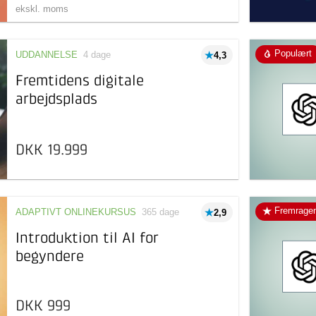
ekskl. moms
Populært
UDDANNELSE
4 dage
4,3
Fremtidens digitale
arbejdsplads
DKK 19.999
Fremrage
ADAPTIVT ONLINEKURSUS
365 dage
2,9
Introduktion til AI for
begyndere
DKK 999