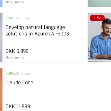
ekskl. moms
Nyt
KURSUS
1 dag
Develop natural language
solutions in Azure [AI-3003]
DKK 5.999
ekskl. moms
KURSUS
2 dage
Claude Code
DKK 11.999