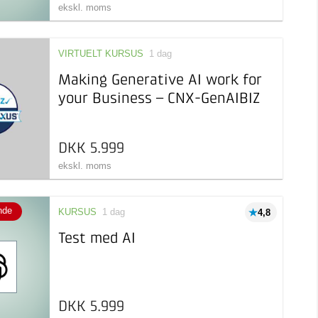
ekskl. moms
VIRTUELT KURSUS
1 dag
Making Generative AI work for
your Business – CNX-GenAIBIZ
DKK 5.999
ekskl. moms
nde
KURSUS
1 dag
4,8
Test med AI
DKK 5.999