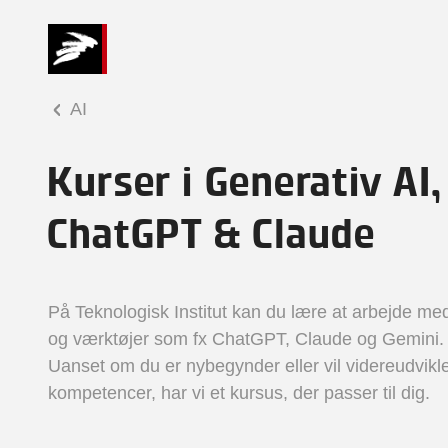
AI
Kurser i Generativ AI,
ChatGPT & Claude
På Teknologisk Institut kan du lære at arbejde med
og værktøjer som fx ChatGPT, Claude og Gemini.
Uanset om du er nybegynder eller vil videreudvikl
kompetencer, har vi et kursus, der passer til dig.