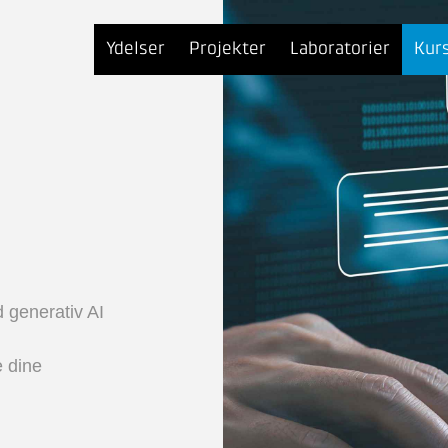
Ydelser
Projekter
Laboratorier
Kur
 generativ AI
e dine