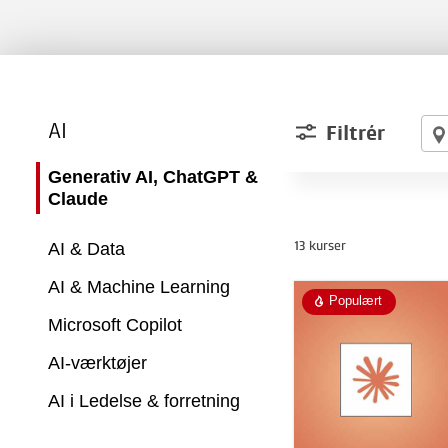
AI
Filtrér
Generativ AI, ChatGPT &
Claude
AI & Data
13 kurser
AI & Machine Learning
Populært
Microsoft Copilot
AI-værktøjer
AI i Ledelse & forretning