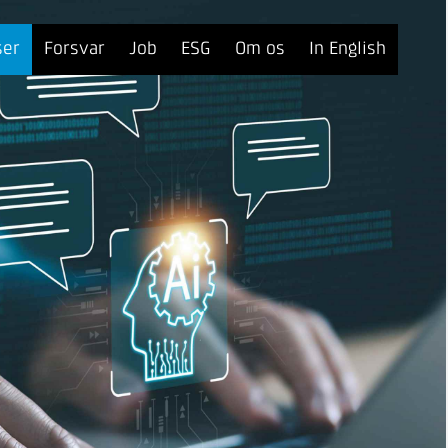
ser
Forsvar
Job
ESG
Om os
In English