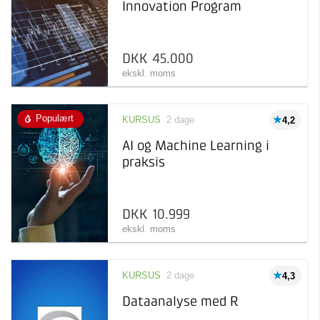
Innovation Program
til dig og dit niveau
Afholdelsesgaranti
Kursus
2.500 kr 45.000 kr
Læring inden for et
specifikt emne
DKK 45.000
ekskl. moms
Online kursus
Online læring, der kan
tages, når det passer dig
Populært
KURSUS
2 dage
4,2
AI og Machine Learning i
praksis
DKK 10.999
ekskl. moms
KURSUS
2 dage
4,3
Dataanalyse med R