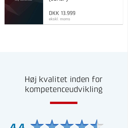
DKK 13.999
ekskl. moms
Høj kvalitet inden for
kompetenceudvikling
4,4