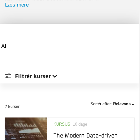
Læs mere
datamængder. Machine Learning kan forbedre jeres
processer ved hjælp af automatisering og analyse af
data.
På Teknologisk Institut kan du styrke din faglige
profil og blive en endnu mere attraktiv medarbejder
AI
ved at tage på kursus indenfor AI & Data.
Filtrér
kurser
Sted
Sortér efter:
Relevans
7 kurser
Type
Aarhus
1
KURSUS
10 dage
Online
3
Pris
Adaptivt onlinekursus
The Modern Data-driven
Taastrup
2
Online læring, der tilpasses