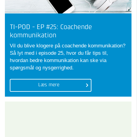
TI-POD - EP #25: Coachende
kommunikation
Vil du blive klogere på coachende kommunikation?
Så lyt med i episode 25, hvor du får tips til,
hvordan bedre kommunikation kan ske via
spørgsmål og nysgerrighed.
Læs mere