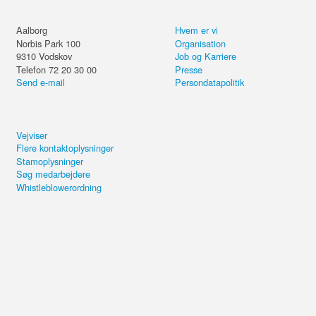
Aalborg
Hvem er vi
Norbis Park 100
Organisation
9310
Vodskov
Job og Karriere
Telefon 72 20 30 00
Presse
Send e-mail
Persondatapolitik
Vejviser
Flere kontaktoplysninger
Stamoplysninger
Søg medarbejdere
Whistleblowerordning
Del kurset eller forsæt på din
computer.
Managing Successful
Programmes (MSP®) -
Send email
Practitioner
Kopiér link
4,4 ud af 5 i kundetilfredshed
Brug for hjælp?
+20.000 de