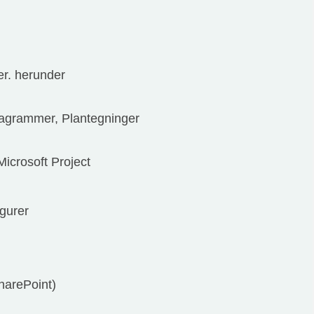
er. herunder
iagrammer, Plantegninger
icrosoft Project
igurer
harePoint)