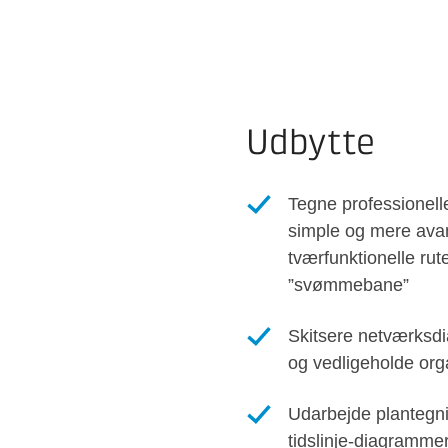
Udbytte
Tegne professionell
simple og mere av
tværfunktionelle ru
”svømmebane”
Skitsere netværksd
og vedligeholde or
Udarbejde plantegnin
tidslinje-diagramme