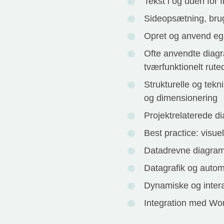
Tekst i og uden for f
Sideopsætning, brug 
Opret og anvend egn
Ofte anvendte diagr
tværfunktionelt ru
Strukturelle og te
og dimensionering
Projektrelaterede d
Best practice: visuel
Datadrevne diagramm
Datagrafik og autom
Dynamiske og inter
Integration med Wo