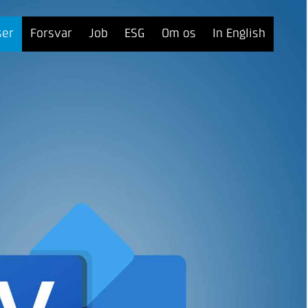
ser
Forsvar
Job
ESG
Om os
In English