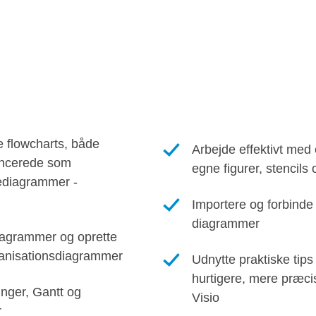
e flowcharts, både
Arbejde effektivt med
ancerede som
egne figurer, stencils
tediagrammer -
Importere og forbinde
diagrammer
iagrammer og oprette
ganisationsdiagrammer
Udnytte praktiske tips 
hurtigere, mere præcis
ger, Gantt og
Visio
r