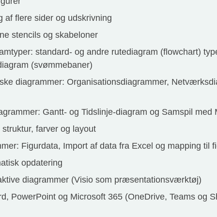
igurer
af flere sider og udskrivning
e stencils og skabeloner
amtyper: standard- og andre rutediagram (flowchart) typ
tediagram (svømmebaner)
kniske diagrammer: Organisationsdiagrammer, Netværksd
iagrammer: Gantt- og Tidslinje-diagram og Samspil med M
 struktur, farver og layout
er: Figurdata, Import af data fra Excel og mapping til f
atisk opdatering
aktive diagrammer (Visio som præsentationsværktøj)
rd, PowerPoint og Microsoft 365 (OneDrive, Teams og S