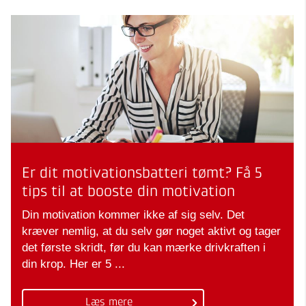
Er dit motivationsbatteri tømt? Få 5
tips til at booste din motivation
Din motivation kommer ikke af sig selv. Det
kræver nemlig, at du selv gør noget aktivt og tager
det første skridt, før du kan mærke drivkraften i
din krop. Her er 5 ...
Læs mere