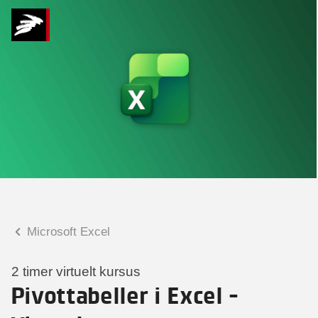
Hvad kan vi hjælpe
dig med?
Praktiske spørgsmål
Spørgsmål til tilmelding, forplejning,
afholdelsessted m.m.
Faglige spørgsmål
Spørgsmål til kursets indhold,
undervisning, niveau m.m.
Microsoft Excel
Christian Ravn Agergaard
Konsulent
2 timer virtuelt kursus
Pivottabeller i Excel -