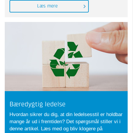
Læs mere
Bæredygtig ledelse
Hvordan sikrer du dig, at din ledelsesstil er holdbar
mange år ud i fremtiden? Det spørgsmål stiller vi i
denne artikel. Læs med og bliv klogere på