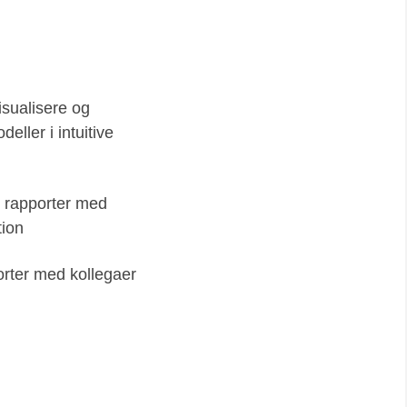
isualisere og
eller i intuitive
r rapporter med
tion
orter med kollegaer