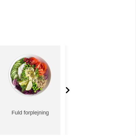
Fuld forplejning
Øvelser og
inddragelse