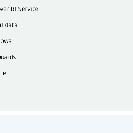
wer BI Service
il data
lows
boards
jde