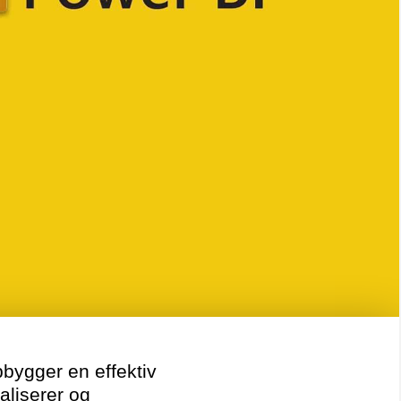
pbygger en effektiv
aliserer og