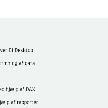
ower BI Desktop
ormning af data
ed hjælp af DAX
jælp af rapporter