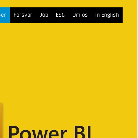
ser
Forsvar
Job
ESG
Om os
In English