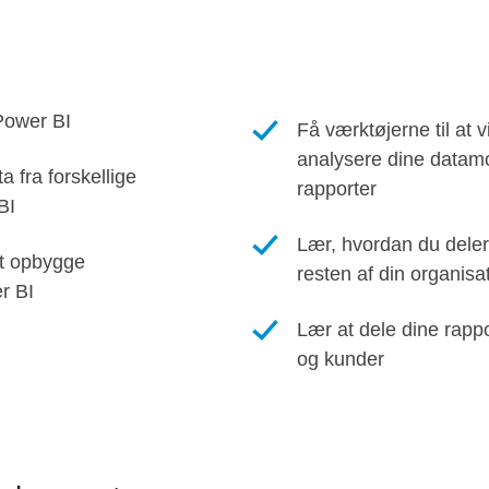
 Power BI
Få værktøjerne til at v
analysere dine datamod
a fra forskellige
rapporter
BI
Lær, hvordan du dele
at opbygge
resten af din organisa
r BI
Lær at dele dine rapp
og kunder