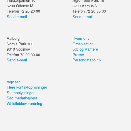
Forskerparken 10
Agro Food Park 15
5230
Odense M
8200
Aarhus N
Telefon 72 20 20 00
Telefon 72 20 30 00
Send e-mail
Send e-mail
Aalborg
Hvem er vi
Norbis Park 100
Organisation
9310
Vodskov
Job og Karriere
Telefon 72 20 30 00
Presse
Send e-mail
Persondatapolitik
Vejviser
Flere kontaktoplysninger
Stamoplysninger
Søg medarbejdere
Whistleblowerordning
Del kurset eller forsæt på din