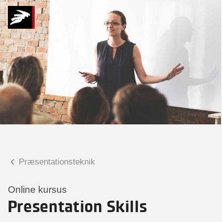
Hvad kan vi hjælpe
dig med?
Praktiske spørgsmål
Spørgsmål til tilmelding, forplejning,
afholdelsessted m.m.
Faglige spørgsmål
Spørgsmål til kursets indhold,
undervisning, niveau m.m.
Præsentationsteknik
Tobias Bladt Haarder
Digital læringskonsulent
Online kursus
Presentation Skills