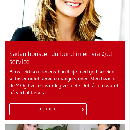
Sådan booster du bundlinjen via god
service
Boost virksomhedens bundlinje med god service!
Vi hører ordet service mange steder. Men hvad er
det? Og hvilken værdi giver det? Det får du svaret
på ved at læse art...
Læs mere