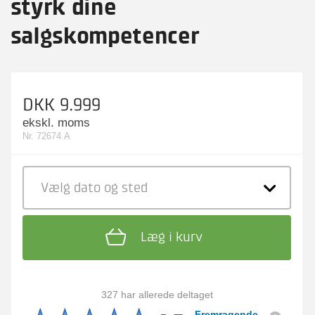
styrk dine
salgskompetencer
DKK 9.999
ekskl. moms
Nr. 72674 A
Vælg dato
og sted
Læg i kurv
327 har allerede deltaget
Fremragende