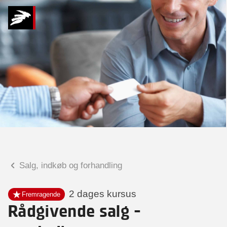
Hvad kan vi hjælpe
dig med?
Praktiske spørgsmål
Spørgsmål til tilmelding, forplejning,
afholdelsessted m.m.
Faglige spørgsmål
Spørgsmål til kursets indhold,
undervisning, niveau m.m.
Salg, indkøb og forhandling
Christian Ravn Agergaard
Konsulent
2 dages kursus
Fremragende
Rådgivende salg -