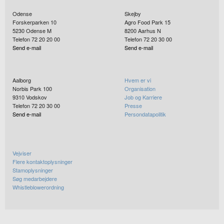
Odense
Skejby
Forskerparken 10
Agro Food Park 15
5230
Odense M
8200
Aarhus N
Telefon 72 20 20 00
Telefon 72 20 30 00
Send e-mail
Send e-mail
Aalborg
Hvem er vi
Norbis Park 100
Organisation
9310
Vodskov
Job og Karriere
Telefon 72 20 30 00
Presse
Send e-mail
Persondatapolitik
Vejviser
Flere kontaktoplysninger
Stamoplysninger
Søg medarbejdere
Whistleblowerordning