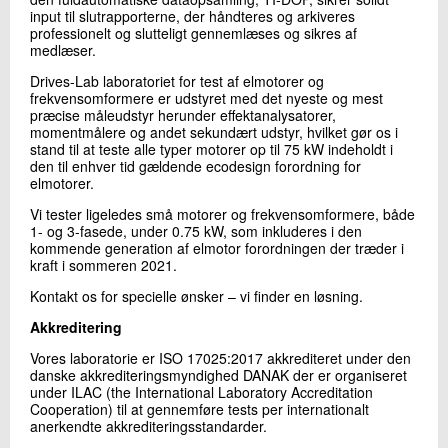
input til slutrapporterne, der håndteres og arkiveres
professionelt og slutteligt gennemlæses og sikres af
medlæser.
Drives-Lab laboratoriet for test af elmotorer og
frekvensomformere er udstyret med det nyeste og mest
præcise måleudstyr herunder effektanalysatorer,
momentmålere og andet sekundært udstyr, hvilket gør os i
stand til at teste alle typer motorer op til 75 kW indeholdt i
den til enhver tid gældende ecodesign forordning for
elmotorer.
Vi tester ligeledes små motorer og frekvensomformere, både
1- og 3-fasede, under 0.75 kW, som inkluderes i den
kommende generation af elmotor forordningen der træder i
kraft i sommeren 2021.
Kontakt os for specielle ønsker – vi finder en løsning.
Akkreditering
Vores laboratorie er ISO 17025:2017 akkrediteret under den
danske akkrediteringsmyndighed DANAK der er organiseret
under ILAC (the International Laboratory Accreditation
Cooperation) til at gennemføre tests per internationalt
anerkendte akkrediteringsstandarder.