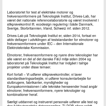
+45 72 20 12 57
Send e-mail
Laboratoriet for test af elektriske motorer og
LinkedIn
frekvensomformere på Teknologisk Institut, Drives-Lab, har
været det nationale referencelaboratorie og været involveret i
stikprøvekontrol ift. ecodesign regulering i både Danmark,
Sverige, Storbritannien, Irland, Schweiz mf. siden 2012.
Skriv til mig
Drives-Lab på Teknologisk Institut er, siden 2014, fortsat en
aktiv deltager i udviklingen af teststandarder for elmotorer og
frekvensomformere under IEC – den Internationale
Elektrotekniske Kommission.
Elmotorer, frekvensomformere og nyere drev teknologier har
alle været en del af det danske F&U miljø siden 2004 og
laboratoriet på Teknologisk Institut har indgået i talrige
projekter under disse temaer.
Kort fortalt – Vi udfører stikprøvekontroller, vi laver
Send
standardiseringsarbejde, vi udfører konsulentarbejde for
slutbrugere, fabrikanter, myndigheder og
Europakommissionen i alle tekniske henseender hvad angår
elmotorer, frekvensomformere, nyere teknologier og
kombinationer heraf.
Særligt uddannet og instrueret personale udfører alle test og
den fuldautomatiske dataopsamling, TI-DOP, sikrer solidt