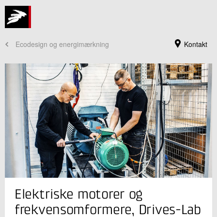
Ecodesign og energimærkning
Kontakt
Jeg er din kontaktperson
Elektriske motorer og
Sandie Brændgaard Nielsen
Forretningsleder
frekvensomformere, Drives-Lab
Energieffektivisering og Ventilation