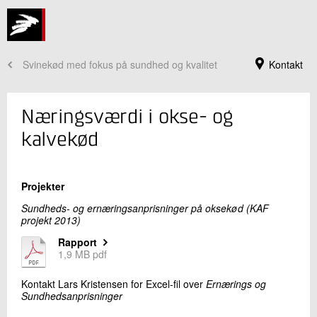
Svinekød med fokus på sundhed og kvalitet
Kontakt
Næringsværdi i okse- og
kalvekød
Projekter
Sundheds- og ernæringsanprisninger på oksekød (KAF
projekt 2013)
Rapport
1,9 MB pdf
Jeg er din kontaktperson
Kontakt Lars Kristensen for Excel-fil over
Ernærings og
Lene Meinert
Sundhedsanprisninger
Centerchef, Ph.D.
Fødevaresikkerhed og Kvalitet