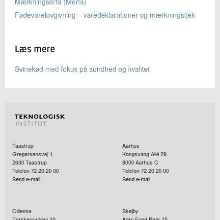
Mærkningserfa (Merfa)
Fødevarelovgivning – varedeklarationer og mærkningstjek
Læs mere
Svinekød med fokus på sundhed og kvalitet
Taastrup
Aarhus
Gregersensvej 1
Kongsvang Allé 29
2630
Taastrup
8000
Aarhus C
Telefon 72 20 20 00
Telefon 72 20 20 00
Send e-mail
Send e-mail
Odense
Skejby
Forskerparken 10
Agro Food Park 15