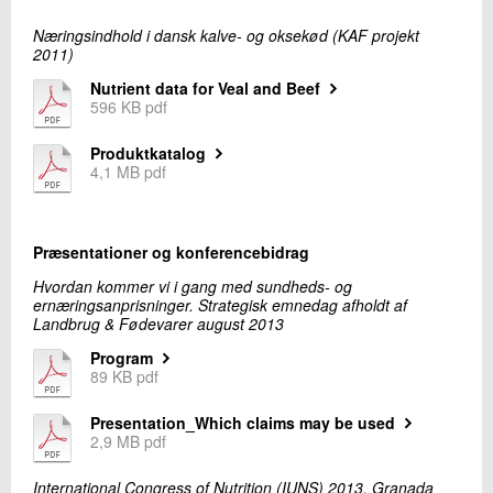
+45 72 20 26 67
Næringsindhold i dansk kalve- og oksekød (KAF projekt
Send e-mail
2011)
Nutrient data for Veal and Beef
596 KB pdf
Skriv til mig
Produktkatalog
4,1 MB pdf
Præsentationer og konferencebidrag
Hvordan kommer vi i gang med sundheds- og
ernæringsanprisninger. Strategisk emnedag afholdt af
Landbrug & Fødevarer august 2013
Send
Program
89 KB pdf
Presentation_Which claims may be used
2,9 MB pdf
International Congress of Nutrition (IUNS) 2013, Granada