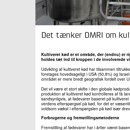
Det tænker DMRI om kult
Kultiveret kød er et område, der (endnu) er ri
holdes tæt ind til kroppen i de involverede 
Udvikling af kultiveret kød har tilsammen tiltru
foretages hovedsageligt i USA (50,8%) og Israe
området er mere bredt geografisk fordelt over U
Det vil være et stort skifte i den globale kødprod
produktion af kultiveret kød kontrolleres af få la
sandsynligvis, at fødevarer baseret på kultivere
verdens efterspørgsel på kød, for det er væsent
voldsom vækst i efterspørgslen på kød især dre
Forbrugerne og fremstillingsmetoderne
Fremstilling af fødevarer har i årtier været ba