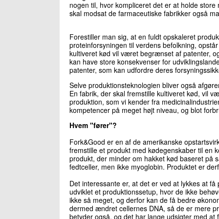
nogen til, hvor kompliceret det er at holde store
skal modsat de farmaceutiske fabrikker også mat
Forestiller man sig, at en fuldt opskaleret produkti
proteinforsyningen til verdens befolkning, opstår
kultiveret kød vil været begrænset af patenter, o
kan have store konsekvenser for udviklingslande
patenter, som kan udfordre deres forsyningssikk
Selve produktionsteknologien bliver også afgøren
En fabrik, der skal fremstille kultiveret kød, v
produktion, som vi kender fra medicinalindustrien
kompetencer på meget højt niveau, og blot forbrug
Hvem "fører"?
Fork&Good er en af de amerikanske opstartsvirk
fremstille et produkt med kødegenskaber til en k
produkt, der minder om hakket kød baseret på sate
fedtceller, men ikke myoglobin. Produktet er derf
Det interessante er, at det er ved at lykkes at
udviklet et produktionssetup, hvor de ikke behøver
ikke så meget, og derfor kan de få bedre økonom
dermed ændret cellernes DNA, så de er mere p
betyder også, og det har lange udsigter med at 