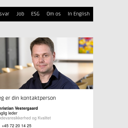
svar
Job
ESG
Om os
In English
eg er din kontaktperson
ristian Vestergaard
glig leder
devaresikkerhed og Kvalitet
+45 72 20 14 25