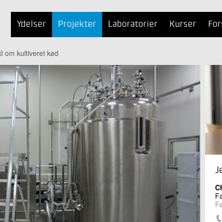
Ydelser
Projekter
Laboratorier
Kurser
For
 om kultiveret kød
J
Ch
Fa
Fø