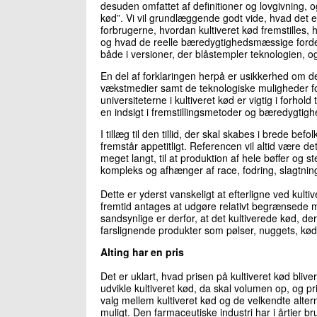
desuden omfattet af definitioner og lovgivning, o
kød”. Vi vil grundlæggende godt vide, hvad det er,
forbrugerne, hvordan kultiveret kød fremstilles,
og hvad de reelle bæredygtighedsmæssige fordele 
både i versioner, der blåstempler teknologien, og
En del af forklaringen herpå er usikkerhed om de
vækstmedier samt de teknologiske muligheder f
universiteterne i kultiveret kød er vigtig i forhol
en indsigt i fremstillingsmetoder og bæredygtig
I tillæg til den tillid, der skal skabes i brede be
fremstår appetitligt. Referencen vil altid være 
meget langt, til at produktion af hele bøffer og 
kompleks og afhænger af race, fodring, slagtnin
Dette er yderst vanskeligt at efterligne ved kultiv
fremtid antages at udgøre relativt begrænsede
sandsynlige er derfor, at det kultiverede kød, 
farslignende produkter som pølser, nuggets, kødb
Alting har en pris
Det er uklart, hvad prisen på kultiveret kød bliv
udvikle kultiveret kød, da skal volumen op, og pr
valg mellem kultiveret kød og de velkendte altern
muligt. Den farmaceutiske industri har i årtier b