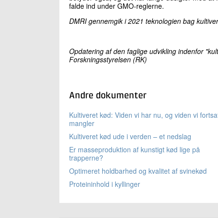
falde ind under GMO-reglerne.
DMRI gennemgik i 2021 teknologien bag kultive
Opdatering af den faglige udvikling indenfor "ku
Forskningsstyrelsen (RK)
Andre dokumenter
Kultiveret kød: Viden vi har nu, og viden vi fortsa
mangler
Kultiveret kød ude i verden – et nedslag
Er masseproduktion af kunstigt kød lige på
trapperne?
Optimeret holdbarhed og kvalitet af svinekød
Proteininhold i kyllinger