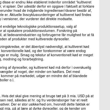
g disse er endnu ikke etableret indenfor området ”kultiveret
 vi spiser. Der udestår derfor en opgave i faktuelt at forklare
 herunder hvad de indgående ingredienser/råvarer består af,
er. Aktuelle livscyklusvurderinger af kultiveret kød findes
 i versioner, der vurderer det direkte modsatte.
t endelige teknologiske produktionssetup, valg af
or at opskalere produktionsvolumen. Forskning på
d til, at fødevareindustrien og forbrugerne får mulighed for at få
heden af produkter med kultiverede dyreceller.
folkningskredse, er det åbenlyst nødvendigt, at kultiveret kød
det konventionelle kød, og der forekommer at være endog
stege er mulig. Smag og tekstur af konventionelt kød er meget
g, modning og forarbejdning.
ering af dyreceller, og kultiveret kød må derfor i overskuelig
 mængder af noget, der minder om kødfars. Det mest
der kommer på markedet, udgør en mindre del af blandede
oller o.l.
er. Hvis det skal give mening at bruge tæt på 3 mia. USD på at
isen ned, således at hr. og fru verdensborger har et reelt
ativer. Der er stor usikkerhed om, hvorvidt dette faktisk er
rugt mia. på at lære at dyrke dyreceller, og de kender om