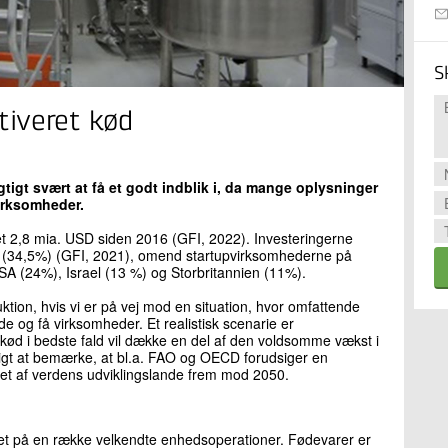
S
iveret kød
gtigt svært at få et godt indblik i, da mange oplysninger
virksomheder.
kket 2,8 mia. USD siden 2016 (GFI, 2022). Investeringerne
l (34,5%) (GFI, 2021), omend startupvirksomhederne på
SA (24%), Israel (13 %) og Storbritannien (11%).
uktion, hvis vi er på vej mod en situation, hvor omfattende
nde og få virksomheder. Et realistisk scenarie er
t kød i bedste fald vil dække en del af den voldsomme vækst i
ligt at bemærke, at bl.a. FAO og OECD forudsiger en
vet af verdens udviklingslande frem mod 2050.
seret på en række velkendte enhedsoperationer. Fødevarer er