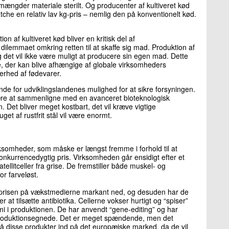
 mængder materiale sterilt. Og producenter af kultiveret kød
che en relativ lav kg-pris – nemlig den på konventionelt kød.
on af kultiveret kød bliver en kritisk del af
 dilemmaet omkring retten til at skaffe sig mad. Produktion af
g det vil ikke være muligt at producere sin egen mad. Dette
, der kan blive afhængige af globale virksomheders
erhed af fødevarer.
de for udviklingslandenes mulighed for at sikre forsyningen.
il være at sammenligne med en avanceret bioteknologisk
. Det bliver meget kostbart, det vil kræve vigtige
et af rustfrit stål vil være enormt.
somheder, som måske er længst fremme i forhold til at
onkurrencedygtig pris. Virksomheden går ensidigt efter et
llitceller fra grise. De fremstiller både muskel- og
or farveløst.
 få prisen på vækstmedierne markant ned, og desuden har de
 at tilsætte antibiotika. Cellerne vokser hurtigt og “spiser”
i i produktionen. De har anvendt “gene-editing” og har
roduktionsegnede. Det er meget spændende, men det
få disse produkter ind på det europæiske marked, da de vil