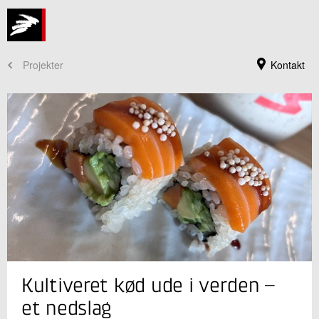
Projekter
Kontakt
Jeg er din kontaktperson
Kultiveret kød ude i verden –
Anne Christine Steenkjær Hastrup
Souschef
et nedslag
Bioressourcer