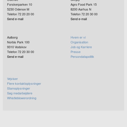
Forskerparken 10
Agro Food Park 15
5230
Odense M
8200
Aarhus N
Telefon 72 20 20 00
Telefon 72 20 30 00
Send e-mail
Send e-mail
Aalborg
Hvem er vi
Norbis Park 100
Organisation
9310
Vodskov
Job og Karriere
Telefon 72 20 30 00
Presse
Send e-mail
Persondatapolitik
Vejviser
Flere kontaktoplysninger
Stamoplysninger
Søg medarbejdere
Whistleblowerordning