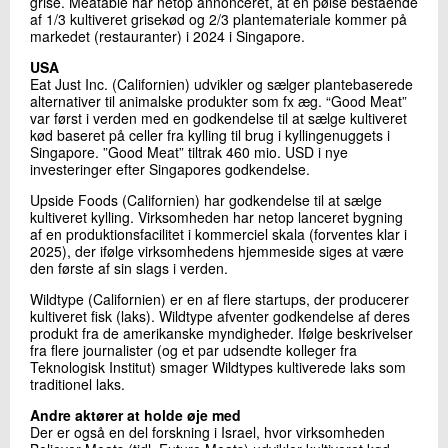
grise. Meatable har netop annonceret, at en pølse bestående
af 1/3 kultiveret grisekød og 2/3 plantemateriale kommer på
markedet (restauranter) i 2024 i Singapore.
USA
Eat Just Inc. (Californien) udvikler og sælger plantebaserede
alternativer til animalske produkter som fx æg. “Good Meat”
var først i verden med en godkendelse til at sælge kultiveret
kød baseret på celler fra kylling til brug i kyllingenuggets i
Singapore. ”Good Meat” tiltrak 460 mio. USD i nye
investeringer efter Singapores godkendelse.
Upside Foods (Californien) har godkendelse til at sælge
kultiveret kylling. Virksomheden har netop lanceret bygning
af en produktionsfacilitet i kommerciel skala (forventes klar i
2025), der ifølge virksomhedens hjemmeside siges at være
den første af sin slags i verden.
Wildtype (Californien) er en af flere startups, der producerer
kultiveret fisk (laks). Wildtype afventer godkendelse af deres
produkt fra de amerikanske myndigheder. Ifølge beskrivelser
fra flere journalister (og et par udsendte kolleger fra
Teknologisk Institut) smager Wildtypes kultiverede laks som
traditionel laks.
Andre aktører at holde øje med
Der er også en del forskning i Israel, hvor virksomheden