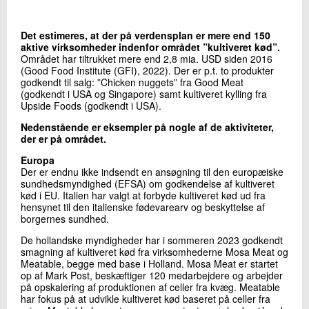
+45 72 20 16 02
Send e-mail
Det estimeres, at der på verdensplan er mere end 150
LinkedIn
aktive virksomheder indenfor området ”kultiveret kød”.
Området har tiltrukket mere end 2,8 mia. USD siden 2016
(Good Food Institute (GFI), 2022). Der er p.t. to produkter
godkendt til salg: ”Chicken nuggets” fra Good Meat
Skriv til mig
(godkendt i USA og Singapore) samt kultiveret kylling fra
Upside Foods (godkendt i USA).
Nedenstående er eksempler på nogle af de aktiviteter,
der er på området.
Europa
Der er endnu ikke indsendt en ansøgning til den europæiske
sundhedsmyndighed (EFSA) om godkendelse af kultiveret
kød i EU. Italien har valgt at forbyde kultiveret kød ud fra
hensynet til den italienske fødevarearv og beskyttelse af
borgernes sundhed.
Send
De hollandske myndigheder har i sommeren 2023 godkendt
smagning af kultiveret kød fra virksomhederne Mosa Meat og
Meatable, begge med base i Holland. Mosa Meat er startet
op af Mark Post, beskæftiger 120 medarbejdere og arbejder
på opskalering af produktionen af celler fra kvæg. Meatable
har fokus på at udvikle kultiveret kød baseret på celler fra