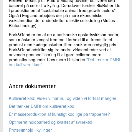
Believer Meats (tidl. Future Meats) udvikler kultiveret kød
baseret på celler fra kylling. Derudover forsker BioBetter Ltd.
i produktionen af “sustainable animal-free growth factors”.
Også i England arbejdes der på mere økonomiske
vækstmedier, der understøtter effektiv celledeling (Multus
Biotechnology).
Fork&Good er en af de amerikanske opstartsvirksomheder,
som måske er længst fremme i forhold til at fremstille et
produkt med kødegenskaber til en konkurrencedygtig pris.
Fork&Good adskiller sig fra andre virksomheder ved at
anvende genmodificering til at gøre cellerne mere
produktionsegnede. Læs mere i historien
"Det tænker DMRI
om kultiveret kød"
Andre dokumenter
Kultiveret kød: Viden vi har nu, og viden vi fortsat mangler
Det tænker DMRI om kultiveret kød
Er masseproduktion af kunstigt kød lige på trapperne?
Optimeret holdbarhed og kvalitet af svinekød
Proteininhold i kyllinger