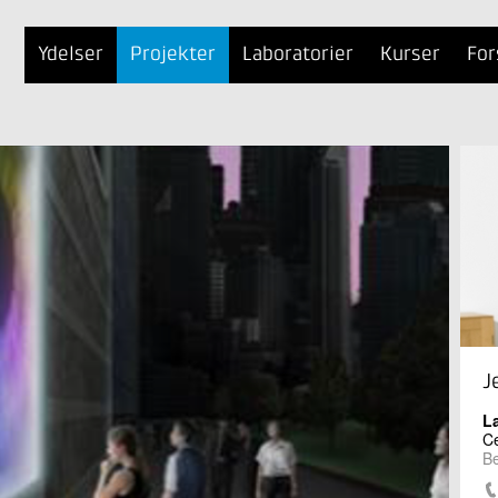
Ydelser
Projekter
Laboratorier
Kurser
For
J
L
Ce
B