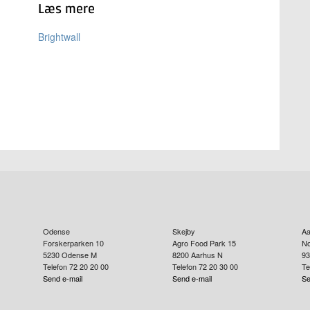
Læs mere
Brightwall
Odense
Skejby
Aa
Forskerparken 10
Agro Food Park 15
No
5230
Odense M
8200
Aarhus N
93
Telefon 72 20 20 00
Telefon 72 20 30 00
Te
Send e-mail
Send e-mail
Se