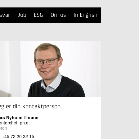
svar
Job
ESG
Om os
In English
eg er din kontaktperson
ars Nyholm Thrane
nterchef, ph.d.
eton
+45 72 20 22 15