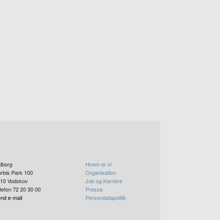
lborg
Hvem er vi
rbis Park 100
Organisation
10
Vodskov
Job og Karriere
lefon 72 20 30 00
Presse
nd e-mail
Persondatapolitik