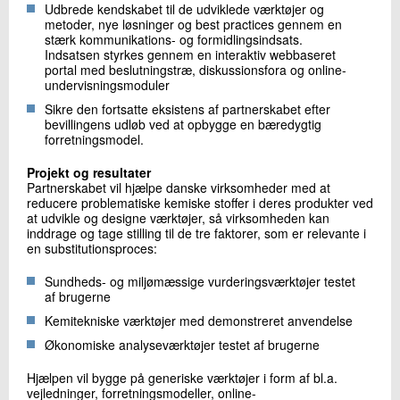
Udbrede kendskabet til de udviklede værktøjer og
metoder, nye løsninger og best practices gennem en
stærk kommunikations- og formidlingsindsats.
Indsatsen styrkes gennem en interaktiv webbaseret
portal med beslutningstræ, diskussionsfora og online-
undervisningsmoduler
Sikre den fortsatte eksistens af partnerskabet efter
bevillingens udløb ved at opbygge en bæredygtig
forretningsmodel.
Projekt og resultater
Partnerskabet vil hjælpe danske virksomheder med at
reducere problematiske kemiske stoffer i deres produkter ved
at udvikle og designe værktøjer, så virksomheden kan
inddrage og tage stilling til de tre faktorer, som er relevante i
en substitutionsproces:
Sundheds- og miljømæssige vurderingsværktøjer testet
af brugerne
Kemitekniske værktøjer med demonstreret anvendelse
Økonomiske analyseværktøjer testet af brugerne
Hjælpen vil bygge på generiske værktøjer i form af bl.a.
vejledninger, forretningsmodeller, online-