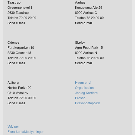
Taastrup
Aarhus
Gregersensvej 1
Kongsvang Allé 29
2630
Taastrup
8000
Aarhus C
Telefon 72 20 20 00
Telefon 72 20 20 00
Send e-mail
Send e-mail
Odense
Skejby
Forskerparken 10
Agro Food Park 15
5230
Odense M
8200
Aarhus N
Telefon 72 20 20 00
Telefon 72 20 30 00
Send e-mail
Send e-mail
Aalborg
Hvem er vi
Norbis Park 100
Organisation
9310
Vodskov
Job og Karriere
Telefon 72 20 30 00
Presse
Send e-mail
Persondatapolitik
Vejviser
Flere kontaktoplysninger