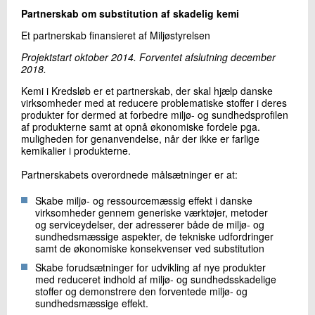
+45 72 20 26 24
Partnerskab om substitution af skadelig kemi
Send e-mail
Et partnerskab finansieret af Miljøstyrelsen
Projektstart oktober 2014. Forventet afslutning december
2018.
Skriv til mig
Kemi i Kredsløb er et partnerskab, der skal hjælp danske
virksomheder med at reducere problematiske stoffer i deres
produkter for dermed at forbedre miljø- og sundhedsprofilen
af produkterne samt at opnå økonomiske fordele pga.
muligheden for genanvendelse, når der ikke er farlige
kemikalier i produkterne.
Partnerskabets overordnede målsætninger er at:
Skabe miljø- og ressourcemæssig effekt i danske
Send
virksomheder gennem generiske værktøjer, metoder
og serviceydelser, der adresserer både de miljø- og
sundhedsmæssige aspekter, de tekniske udfordringer
samt de økonomiske konsekvenser ved substitution
Skabe forudsætninger for udvikling af nye produkter
med reduceret indhold af miljø- og sundhedsskadelige
stoffer og demonstrere den forventede miljø- og
sundhedsmæssige effekt.