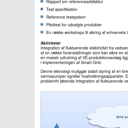
Rapport om referencearkitektur
Test specifikation
Reference testsystem
Pilottest for udvalgte produkter
En række workshops til sikring af erhvervets 
Aktiviteter
Integration af fluktuerende elektricitet fra vedv
af en række foranstaltninger som kan sikre en st
en massiv udrulning af VE-produktionsanlæg lig
i implementeringen af Smart Grid.
Denne teknologi muliggør stabil styring af en bred
varmepumper og/eller husholdningsapparater. Eta
problemfri løbende integration af fluktuerende v