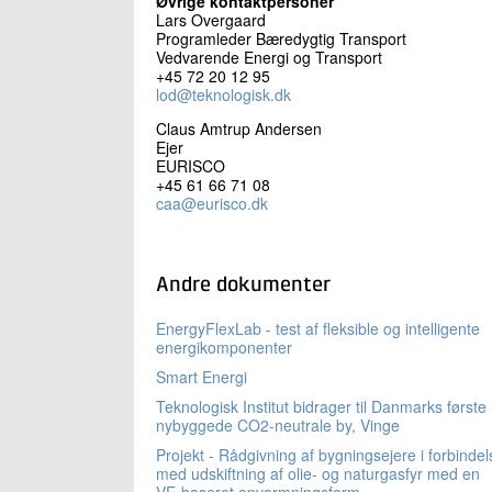
Øvrige kontaktpersoner
Lars Overgaard
Programleder Bæredygtig Transport
Vedvarende Energi og Transport
+45 72 20 12 95
lod@teknologisk.dk
Claus Amtrup Andersen
Ejer
EURISCO
+45 61 66 71 08
caa@eurisco.dk
Andre dokumenter
EnergyFlexLab - test af fleksible og intelligente
energikomponenter
Smart Energi
Teknologisk Institut bidrager til Danmarks første
nybyggede CO2-neutrale by, Vinge
Projekt - Rådgivning af bygningsejere i forbindel
med udskiftning af olie- og naturgasfyr med en
VE-baseret opvarmningsform