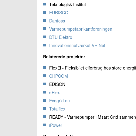
Teknologisk Institut
EURISCO
Danfoss
Varmepumpefabrikantforeningen
DTU Elektro
Innovationsnetværket VE-Net
Relaterede projekter
FlexEl - Fleksibilet elforbrug hos store energ
CHPCOM
EDISON
eFlex
Ecogrid.eu
Totalflex
READY - Varmepumper i Msart Grid samme
iPower