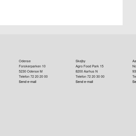
Odense
Skejby
Aa
Forskerparken 10
Agro Food Park 15
No
5230
Odense M
8200
Aarhus N
93
Telefon 72 20 20 00
Telefon 72 20 30 00
Te
Send e-mail
Send e-mail
Se