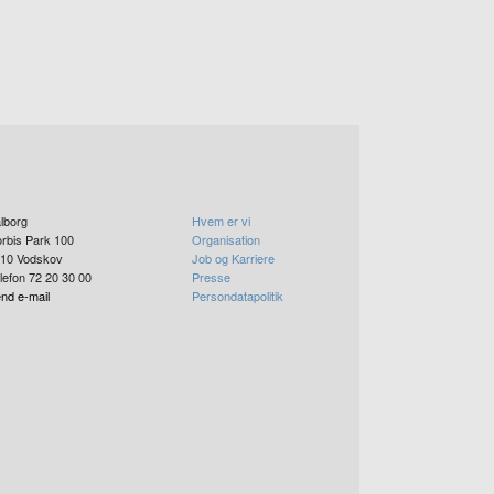
lborg
Hvem er vi
rbis Park 100
Organisation
10
Vodskov
Job og Karriere
lefon 72 20 30 00
Presse
nd e-mail
Persondatapolitik