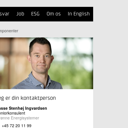
svar
Job
ESG
Om os
In English
omponenter
eg er din kontaktperson
asse Stenhøj Ingvardsen
niorkonsulent
rønne Energisystemer
+45 72 20 11 99