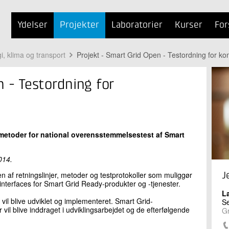
Ydelser
Projekter
Laboratorier
Kurser
For
i, klima og transport
Projekt - Smart Grid Open - Testordning for k
n - Testordning for
metoder for national overensstemmelsestest af Smart
014.
n af ​​retningslinjer, metoder og testprotokoller som muliggør
J
terfaces for Smart Grid Ready-produkter og -tjenester.
L
vil blive udviklet og implementeret. Smart Grid-
Se
vil blive inddraget i udviklingsarbejdet og de efterfølgende
G