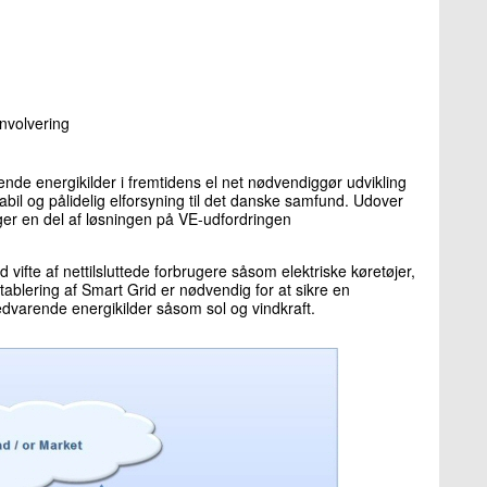
involvering
arende energikilder i fremtidens el net nødvendiggør udvikling
abil og pålidelig elforsyning til det danske samfund. Udover
ger en del af løsningen på VE-udfordringen
 vifte af nettilsluttede forbrugere såsom elektriske køretøjer,
blering af Smart Grid er nødvendig for at sikre en
edvarende energikilder såsom sol og vindkraft.